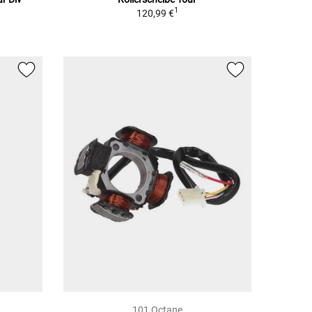
1
120,99 €
101 Octane