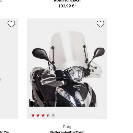
l.
Rollerscheiben
1
103,99 €
Puig
r Div
Rollerscheibe Tour