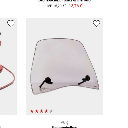
Bremsbeläge Roller & Offroad
1
13,76 €
2
UVP 15,29 €
Puig