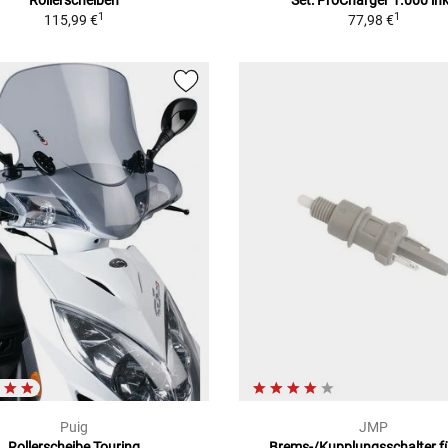
Rollerscheiben
Set: ProCharger 1.000 ink
1
1
115,99 €
77,98 €
Puig
JMP
Rollerscheibe Touring
Brems-/Kupplungsschalter fü