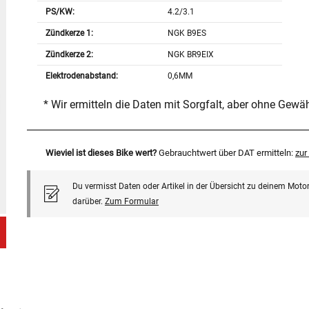
PS/KW:
4.2/3.1
Zündkerze 1:
NGK B9ES
Zündkerze 2:
NGK BR9EIX
Elektrodenabstand:
0,6MM
* Wir ermitteln die Daten mit Sorgfalt, aber ohne Gewä
Wieviel ist dieses Bike wert?
Gebrauchtwert über DAT ermitteln:
zu
Du vermisst Daten oder Artikel in der Übersicht zu deinem Motor
darüber.
Zum Formular