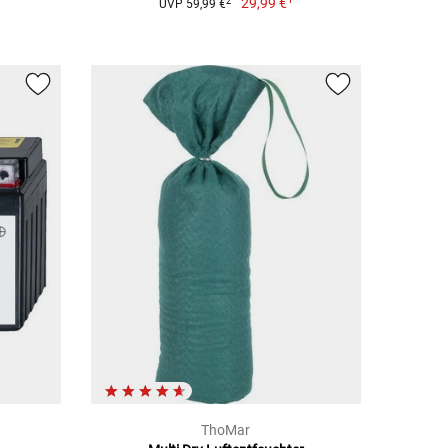
29,99 €
2
UVP 59,99 €
ThoMar