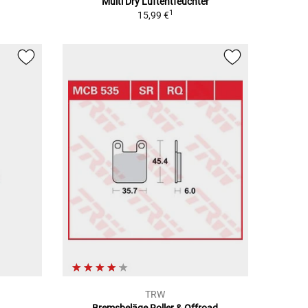
Multi Dry Luftentfeuchter
1
15,99 €
TRW