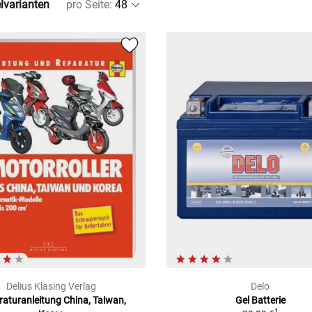
elvarianten
pro Seite
:
Delius Klasing Verlag
Delo
aturanleitung China, Taiwan,
Gel Batterie
1