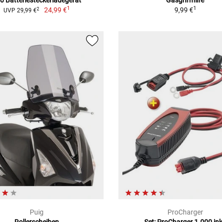
0 Batteriesteckerladegerät
Gasgriffhilfe
1
1
24,99 €
9,99 €
2
UVP 29,99 €
Puig
ProCharger