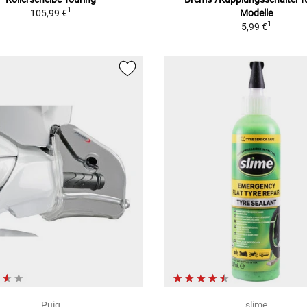
1
105,99 €
Modelle
1
5,99 €
Puig
slime