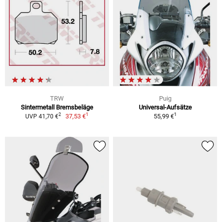
TRW
Puig
Sintermetall Bremsbeläge
Universal-Aufsätze
1
1
2
37,53 €
55,99 €
UVP 41,70 €