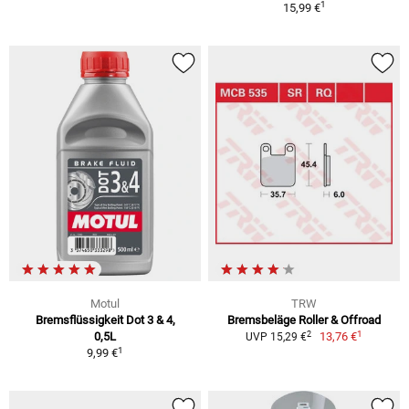
1
15,99 €
Motul
TRW
Bremsflüssigkeit Dot 3 & 4,
Bremsbeläge Roller & Offroad
1
2
0,5L
13,76 €
UVP 15,29 €
1
9,99 €