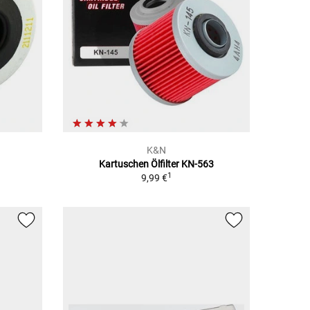
K&N
Kartuschen Ölfilter KN-563
1
9,99 €