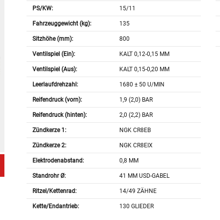
PS/KW:
15/11
Fahrzeuggewicht (kg):
135
Sitzhöhe (mm):
800
Ventilspiel (Ein):
KALT 0,12-0,15 MM
Ventilspiel (Aus):
KALT 0,15-0,20 MM
Leerlaufdrehzahl:
1680 ± 50 U/MIN
Reifendruck (vorn):
1,9 (2,0) BAR
Reifendruck (hinten):
2,0 (2,2) BAR
Zündkerze 1:
NGK CR8EB
Zündkerze 2:
NGK CR8EIX
Elektrodenabstand:
0,8 MM
Standrohr Ø:
41 MM USD-GABEL
Ritzel/Kettenrad:
14/49 ZÄHNE
Kette/Endantrieb:
130 GLIEDER