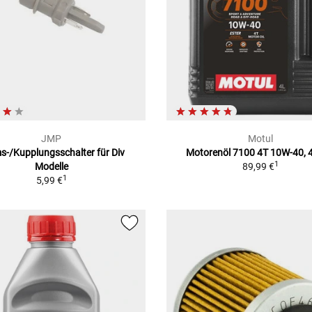
JMP
Motul
s-/Kupplungsschalter für Div
Motorenöl 7100 4T 10W-40, 4
1
Modelle
89,99 €
1
5,99 €