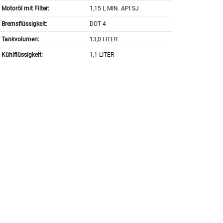
Motoröl mit Filter:
1,15 L MIN. API SJ
Bremsflüssigkeit:
DOT 4
Tankvolumen:
13,0 LITER
Kühlflüssigkeit:
1,1 LITER