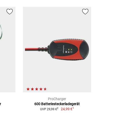
ProCharger
r
600 Batteriesteckerladegerät
1
24,99 €
2
UVP 29,99 €