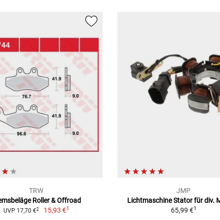
TRW
JMP
emsbeläge Roller & Offroad
Lichtmaschine Stator für div. 
1
1
15,93 €
65,99 €
2
UVP 17,70 €