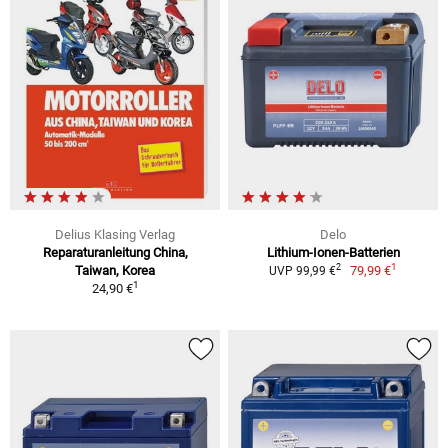
Delius Klasing Verlag
Delo
Reparaturanleitung China,
Lithium-Ionen-Batterien
1
2
Taiwan, Korea
79,99 €
UVP 99,99 €
1
24,90 €