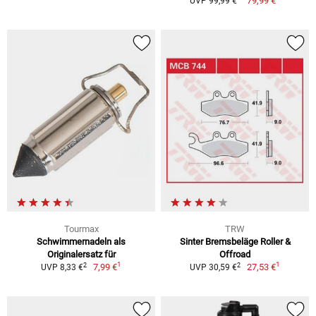
79,99 €
UVP 99,99 €
Tourmax
TRW
Schwimmernadeln als
Sinter Bremsbeläge Roller &
Originalersatz für
Offroad
1
1
2
2
7,99 €
27,53 €
UVP 8,33 €
UVP 30,59 €