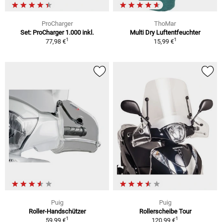
ProCharger
ThoMar
Set: ProCharger 1.000 inkl.
Multi Dry Luftentfeuchter
1
1
77,98 €
15,99 €
Puig
Puig
Roller-Handschützer
Rollerscheibe Tour
1
1
59,99 €
120,99 €