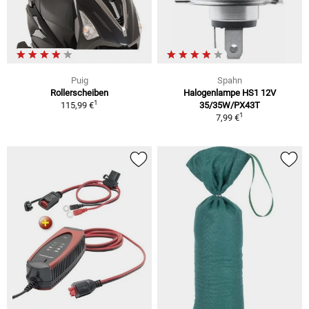
Puig
Spahn
Rollerscheiben
Halogenlampe HS1 12V
1
115,99 €
35/35W/PX43T
1
7,99 €