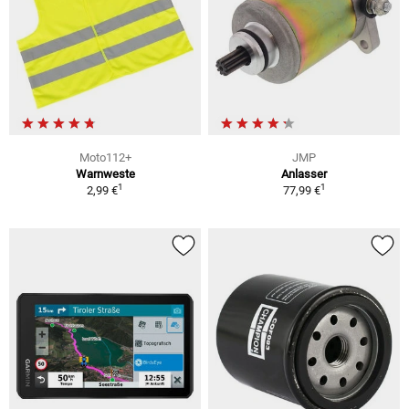
Moto112+
JMP
Warnweste
Anlasser
1
1
2,99 €
77,99 €