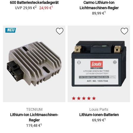
600 Batteriesteckerladegerät
Carmo Lithium-Ion
1
2
24,99 €
Lichtmaschinen-Regler
UVP 29,99 €
1
89,99 €
NEU
TECNIUM
Louis Parts
Lithium-Ion Lichtmaschinen-
Lithium-Ionen-Batterien
1
Regler
69,99 €
1
119,48 €