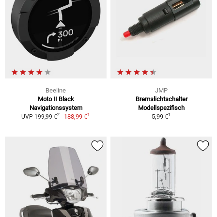
Beeline
JMP
Moto II Black
Bremslichtschalter
Navigationssystem
Modellspezifisch
1
1
2
188,99 €
5,99 €
UVP 199,99 €