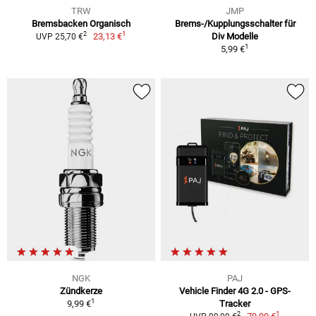
TRW
JMP
Bremsbacken Organisch
Brems-/Kupplungsschalter für
1
2
23,13 €
Div Modelle
UVP 25,70 €
1
5,99 €
NGK
PAJ
Zündkerze
Vehicle Finder 4G 2.0 - GPS-
1
9,99 €
Tracker
1
2