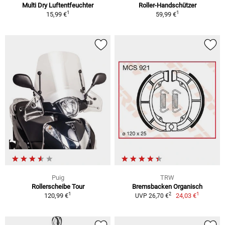
Multi Dry Luftentfeuchter
Roller-Handschützer
1
1
15,99 €
59,99 €
Puig
TRW
Rollerscheibe Tour
Bremsbacken Organisch
1
1
2
120,99 €
24,03 €
UVP 26,70 €