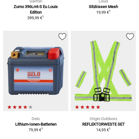
Garmin
Louis
Zumo 396Lmt-S Eu Louis
Sitzkissen Mesh
1
Edition
19,99 €
1
399,99 €
Delo
Origin-Outdoors
Lithium-Ionen-Batterien
REFLEKTORWESTE SET
1
1
79,99 €
14,95 €