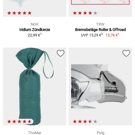
NGK
TRW
Iridium Zündkerze
Bremsbeläge Roller & Offroad
1
1
2
22,99 €
13,76 €
UVP 15,29 €
ThoMar
Puig