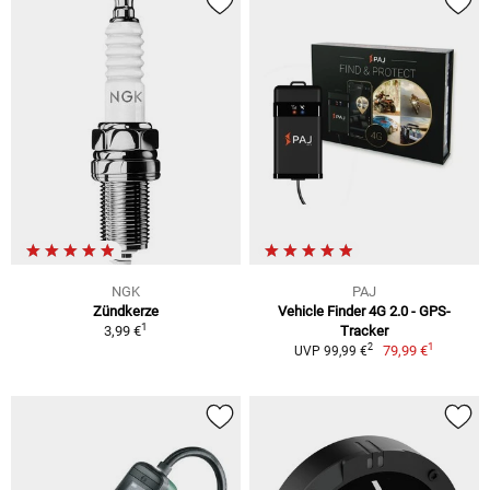
NGK
PAJ
Zündkerze
Vehicle Finder 4G 2.0 - GPS-
1
3,99 €
Tracker
1
2
79,99 €
UVP 99,99 €