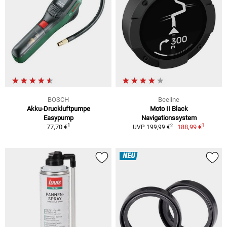
BOSCH
Beeline
Akku-Druckluftpumpe
Moto II Black
Easypump
Navigationssystem
1
1
2
77,70 €
188,99 €
UVP 199,99 €
NEU