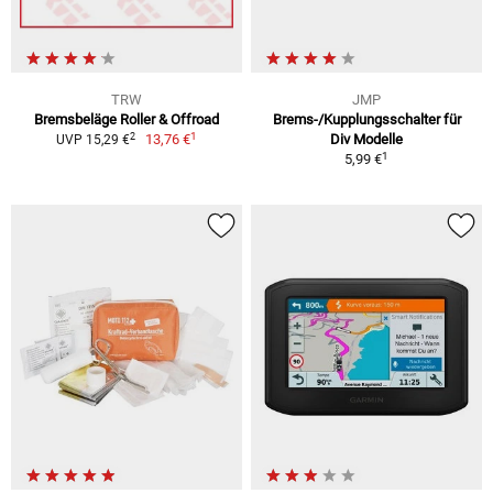
TRW
JMP
Bremsbeläge Roller & Offroad
Brems-/Kupplungsschalter für
1
2
13,76 €
Div Modelle
UVP 15,29 €
1
5,99 €