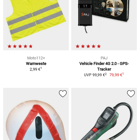
Moto112+
PAJ
Warnweste
Vehicle Finder 4G 2.0 - GPS-
1
2,99 €
Tracker
1
2
79,99 €
UVP 99,99 €