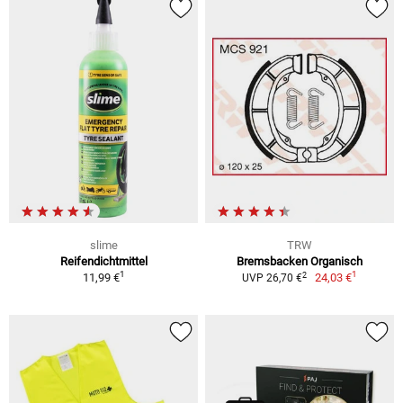
slime
TRW
Reifendichtmittel
Bremsbacken Organisch
1
1
2
11,99 €
24,03 €
UVP 26,70 €