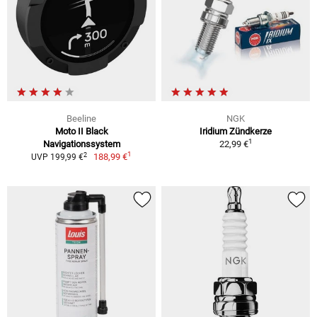
Beeline
NGK
Moto II Black
Iridium Zündkerze
1
Navigationssystem
22,99 €
1
2
188,99 €
UVP 199,99 €