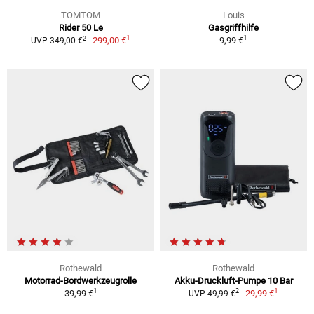
TOMTOM
Louis
Rider 50 Le
Gasgriffhilfe
1
1
2
299,00 €
9,99 €
UVP 349,00 €
Rothewald
Rothewald
Motorrad-Bordwerkzeugrolle
Akku-Druckluft-Pumpe 10 Bar
1
1
2
39,99 €
29,99 €
UVP 49,99 €