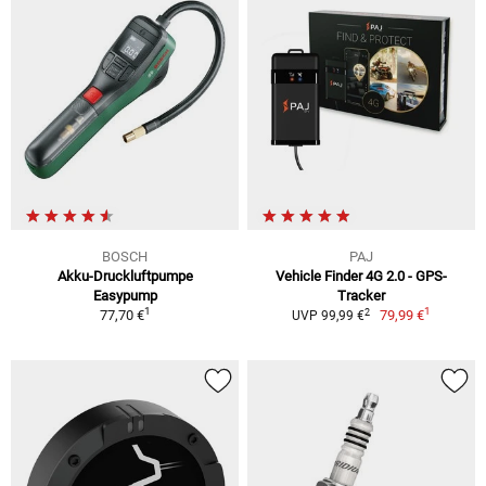
BOSCH
PAJ
Akku-Druckluftpumpe
Vehicle Finder 4G 2.0 - GPS-
Easypump
Tracker
1
1
2
77,70 €
79,99 €
UVP 99,99 €