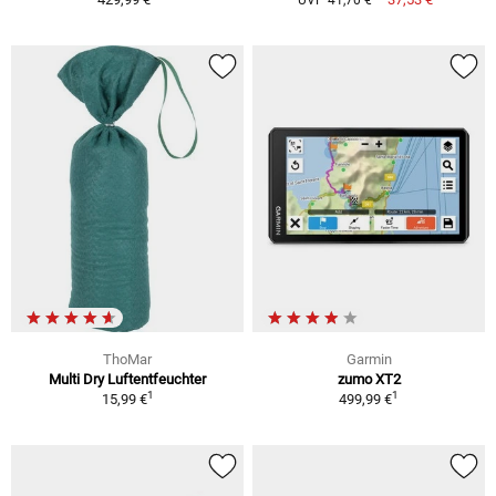
UVP 41,70 €
ThoMar
Garmin
Multi Dry Luftentfeuchter
zumo XT2
1
1
15,99 €
499,99 €