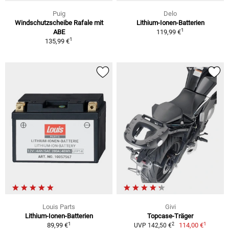
Puig
Delo
Windschutzscheibe Rafale mit
Lithium-Ionen-Batterien
1
ABE
119,99 €
1
135,99 €
Louis Parts
Givi
Lithium-Ionen-Batterien
Topcase-Träger
1
1
2
89,99 €
114,00 €
UVP 142,50 €