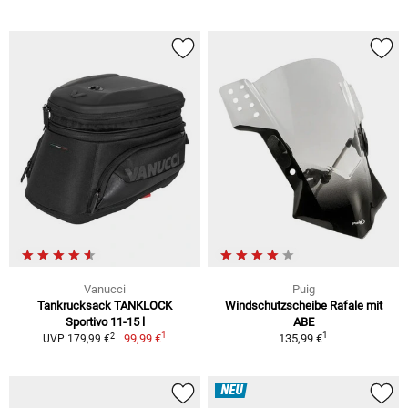
Vanucci
Puig
Tankrucksack TANKLOCK
Windschutzscheibe Rafale mit
Sportivo 11-15 l
ABE
1
1
2
99,99 €
135,99 €
UVP 179,99 €
NEU