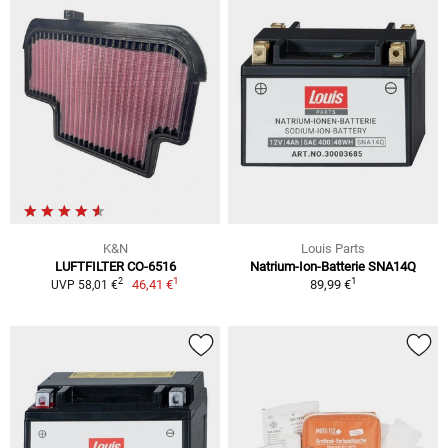
K&N
Louis Parts
LUFTFILTER CO-6516
Natrium-Ion-Batterie SNA14Q
1
1
2
46,41 €
89,99 €
UVP 58,01 €