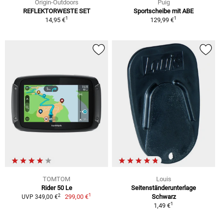
Origin-Outdoors
Puig
REFLEKTORWESTE SET
Sportscheibe mit ABE
1
1
14,95 €
129,99 €
TOMTOM
Louis
Rider 50 Le
Seitenständerunterlage
1
2
299,00 €
Schwarz
UVP 349,00 €
1
1,49 €