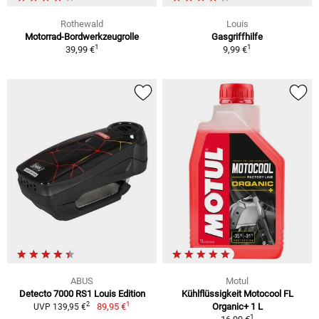
Rothewald
Louis
Motorrad-Bordwerkzeugrolle
Gasgriffhilfe
1
1
39,99 €
9,99 €
ABUS
Motul
Detecto 7000 RS1 Louis Edition
Kühlflüssigkeit Motocool FL
1
2
89,95 €
Organic+ 1 L
UVP 139,95 €
1