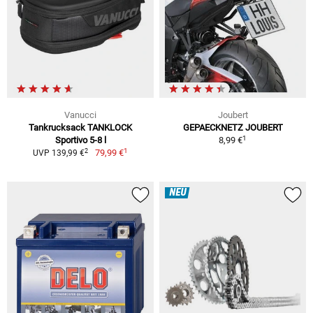
Vanucci
Joubert
Tankrucksack TANKLOCK
GEPAECKNETZ JOUBERT
1
Sportivo 5-8 l
8,99 €
1
2
79,99 €
UVP 139,99 €
NEU