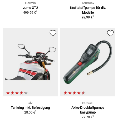
Garmin
Tourmax
zumo XT2
Kraftstoffpumpe für div.
1
499,99 €
Modelle
1
92,99 €
Givi
BOSCH
Tankring Inkl. Befestigung
Akku-Druckluftpumpe
1
28,00 €
Easypump
1
77,70 €