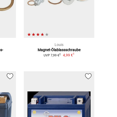
Louis
s-
Magnet-Ölablassschraube
1
4,99 €
2
UVP 7,99 €