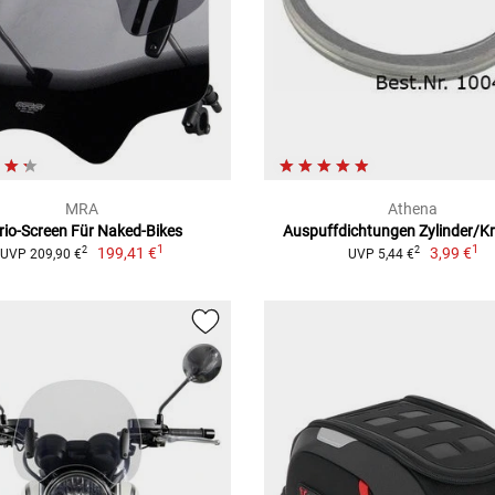
MRA
Athena
rio-Screen Für Naked-Bikes
Auspuffdichtungen Zylinder/
1
1
199,41 €
3,99 €
2
2
UVP 209,90 €
UVP 5,44 €