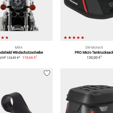
MRA
SW-Motech
dshield Windschutzscheibe
PRO Micro Tankrucksac
1
1
118,66 €
130,00 €
2
UVP 124,90 €