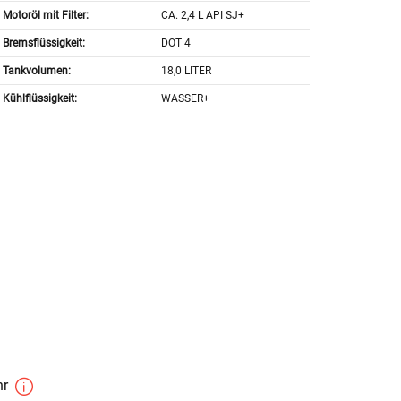
Motoröl mit Filter:
CA. 2,4 L API SJ+
Bremsflüssigkeit:
DOT 4
Tankvolumen:
18,0 LITER
Kühlflüssigkeit:
WASSER+
hr