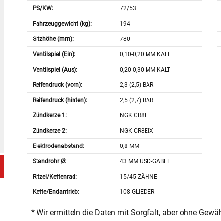
PS/KW:
72/53
Fahrzeuggewicht (kg):
194
Sitzhöhe (mm):
780
Ventilspiel (Ein):
0,10-0,20 MM KALT
Ventilspiel (Aus):
0,20-0,30 MM KALT
Reifendruck (vorn):
2,3 (2,5) BAR
Reifendruck (hinten):
2,5 (2,7) BAR
Zündkerze 1:
NGK CR8E
Zündkerze 2:
NGK CR8EIX
Elektrodenabstand:
0,8 MM
Standrohr Ø:
43 MM USD-GABEL
Ritzel/Kettenrad:
15/45 ZÄHNE
Kette/Endantrieb:
108 GLIEDER
* Wir ermitteln die Daten mit Sorgfalt, aber ohne Gewä