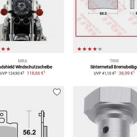
MRA
TRW
dshield Windschutzscheibe
Sintermetall Bremsbeläg
1
1
118,66 €
36,99 €
2
2
UVP 124,90 €
UVP 41,10 €