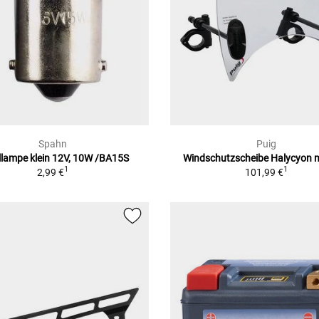
Spahn
Puig
llampe klein 12V, 10W /BA15S
Windschutzscheibe Halycyon 
1
1
2,99 €
101,99 €