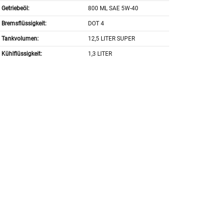
Getriebeöl:
800 ML SAE 5W-40
Bremsflüssigkeit:
DOT 4
Tankvolumen:
12,5 LITER SUPER
Kühlflüssigkeit:
1,3 LITER