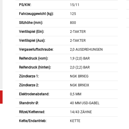
PS/KW:
15/11
Fahrzeuggewicht (kg):
125
Sitzhöhe (mm):
800
Ventilspiel (Ein):
2-TAKTER
Ventilspiel (Aus):
2-TAKTER
Vergaserluftschraube:
2,0 AUSDREHUNGEN
Reifendruck (vorn):
1,9 (2,0) BAR
Reifendruck (hinten):
2,0 (2,2) BAR
Zündkerze 1:
NGK BR9EG
Zündkerze 2:
NGK BR9EIX
Elektrodenabstand:
0,5 MM
Standrohr Ø:
40 MM USD-GABEL
Ritzel/Kettenrad:
14/43 ZÄHNE
Kette/Endantrieb:
KETTE