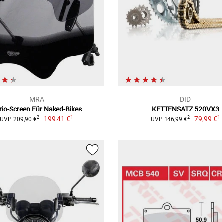
MRA
DID
rio-Screen Für Naked-Bikes
KETTENSATZ 520VX3
1
1
199,41 €
79,99 €
2
2
UVP 209,90 €
UVP 146,99 €