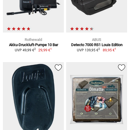
Rothewald
ABUS
Akku-Druckluft-Pumpe 10 Bar
Detecto 7000 RS1 Louis Edition
1
1
2
2
29,99 €
89,95 €
UVP 49,99 €
UVP 139,95 €