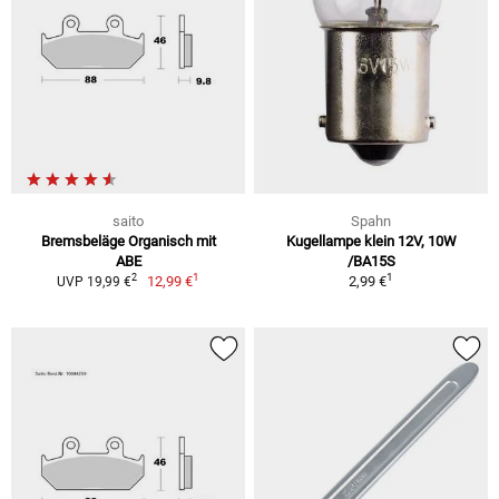
saito
Spahn
Bremsbeläge Organisch mit
Kugellampe klein 12V, 10W
ABE
/BA15S
1
1
2
12,99 €
2,99 €
UVP 19,99 €