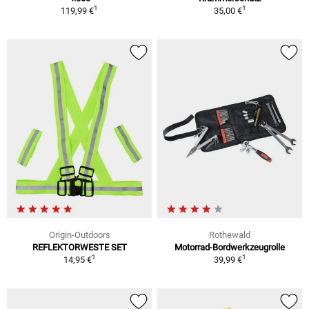
1
1
119,99 €
35,00 €
Origin-Outdoors
Rothewald
REFLEKTORWESTE SET
Motorrad-Bordwerkzeugrolle
1
1
14,95 €
39,99 €