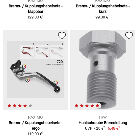
RAXIMO
RAXIMO
Brems- / Kupplungshebelsets -
Brems- / Kupplungshebelsets -
klappbar
kurz
1
1
129,00 €
99,00 €
RAXIMO
TRW
Brems- / Kupplungshebelsets -
Hohlschraube Bremsleitung
1
2
ergo
6,48 €
UVP 7,20 €
1
119,00 €