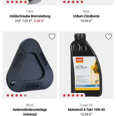
TRW
NGK
Hohlschraube Bremsleitung
Iridium Zündkerze
1
1
2
6,48 €
19,99 €
UVP 7,20 €
ABUS
Louis Oil
Seitenständerunterlage
Motorenöl 4-Takt 10W-40
1
Universal
12,99 €