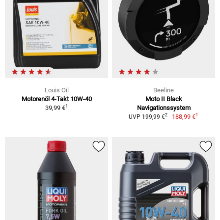
Louis Oil
Beeline
Motorenöl 4-Takt 10W-40
Moto II Black
1
39,99 €
Navigationssystem
1
2
188,99 €
UVP 199,99 €