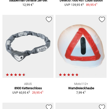
Sauberman Ölmatte 2er-Set
Detecto 7000 RS1 Louis Edition
1
1
2
12,99 €
89,95 €
UVP 139,95 €
ABUS
Moto112+
8900 Kettenschloss
Warndreieckhaube
1
1
2
29,95 €
7,99 €
UVP 60,95 €