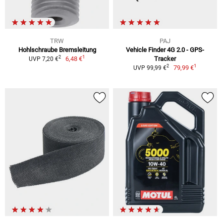
TRW
PAJ
Hohlschraube Bremsleitung
Vehicle Finder 4G 2.0 - GPS-
1
2
6,48 €
Tracker
UVP 7,20 €
1
2
79,99 €
UVP 99,99 €