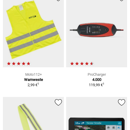
Moto112+
ProCharger
Warnweste
4.000
1
1
2,99 €
119,99 €