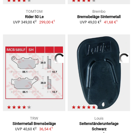
TOMTOM
Brembo
Rider 50 Le
Bremsbeläge Sintermetall
1
1
2
2
299,00 €
41,68 €
UVP 349,00 €
UVP 49,03 €
TRW
Louis
Sintermetall Bremsbeläge
Seitenständerunterlage
1
2
36,54 €
Schwarz
UVP 40,60 €