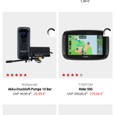
1
1,49 €
Rothewald
TOMTOM
Akku-Druckluft-Pumpe 10 Bar
Rider 550
1
1
2
2
29,99 €
279,00 €
UVP 49,99 €
UVP 399,00 €