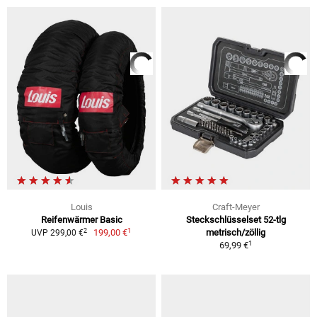
Louis
Craft-Meyer
Reifenwärmer Basic
Steckschlüsselset 52-tlg
1
2
199,00 €
metrisch/zöllig
UVP 299,00 €
1
69,99 €