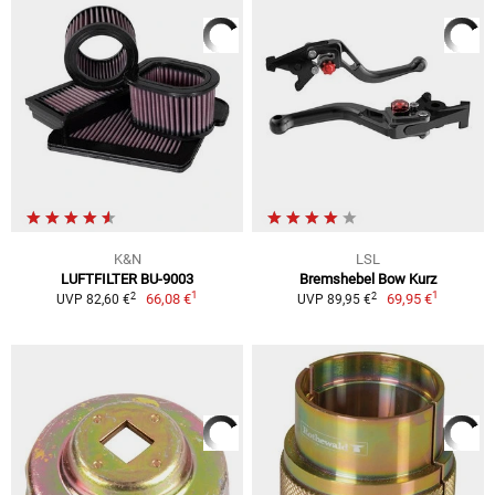
K&N
LSL
LUFTFILTER BU-9003
Bremshebel Bow Kurz
1
1
2
2
66,08 €
69,95 €
UVP 82,60 €
UVP 89,95 €