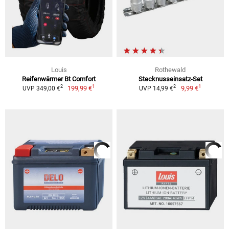
Louis
Rothewald
Reifenwärmer Bt Comfort
Stecknusseinsatz-Set
1
1
2
2
199,99 €
9,99 €
UVP 349,00 €
UVP 14,99 €