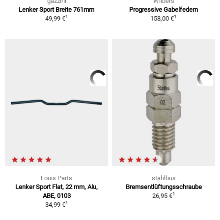
gazzini
Wilbers
Lenker Sport Breite 761mm
Progressive Gabelfedern
1
1
49,99 €
158,00 €
Louis Parts
stahlbus
Lenker Sport Flat, 22 mm, Alu,
Bremsentlüftungsschraube
1
ABE, 0103
26,95 €
1
34,99 €