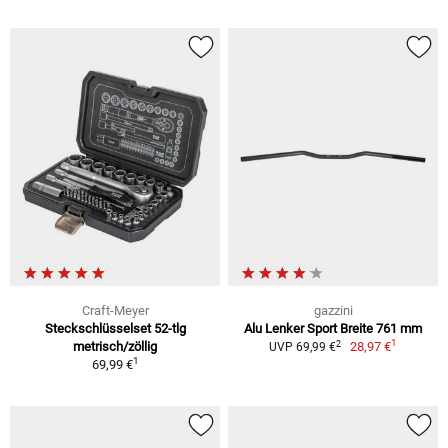
Craft-Meyer
gazzini
Steckschlüsselset 52-tlg
Alu Lenker Sport Breite 761 mm
1
2
metrisch/zöllig
28,97 €
UVP 69,99 €
1
69,99 €