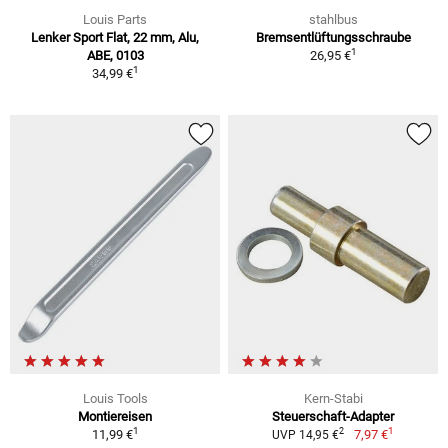
Louis Parts
stahlbus
Lenker Sport Flat, 22 mm, Alu,
Bremsentlüftungsschraube
1
ABE, 0103
26,95 €
1
34,99 €
Louis Tools
Kern-Stabi
Montiereisen
Steuerschaft-Adapter
1
1
2
11,99 €
7,97 €
UVP 14,95 €