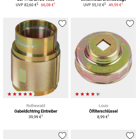
1
1
2
2
66,08 €
49,59 €
UVP 82,60 €
UVP 55,10 €
Rothewald
Louis
Gabeldichtring Eintreiber
Ölfilterschlüssel
1
1
39,99 €
8,99 €