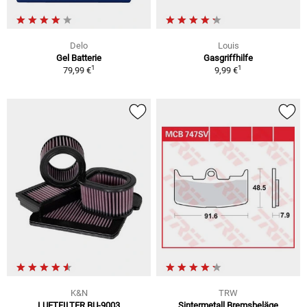
Delo
Louis
Gel Batterie
Gasgriffhilfe
1
1
79,99 €
9,99 €
K&N
TRW
LUFTFILTER BU-9003
Sintermetall Bremsbeläge