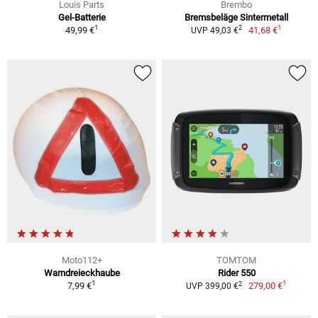
Louis Parts
Brembo
Gel-Batterie
Bremsbeläge Sintermetall
1
1
2
49,99 €
41,68 €
UVP 49,03 €
Moto112+
TOMTOM
Warndreieckhaube
Rider 550
1
1
2
7,99 €
279,00 €
UVP 399,00 €