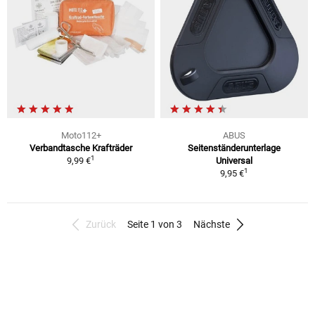
Moto112+
ABUS
Verbandtasche Krafträder
Seitenständerunterlage
1
9,99 €
Universal
1
9,95 €
Zurück
Seite 1 von 3
Nächste