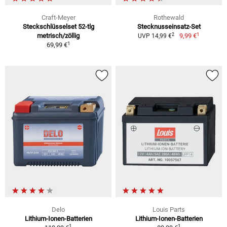
Craft-Meyer
Rothewald
Steckschlüsselset 52-tlg
Stecknusseinsatz-Set
1
2
metrisch/zöllig
9,99 €
UVP 14,99 €
1
69,99 €
Delo
Louis Parts
Lithium-Ionen-Batterien
Lithium-Ionen-Batterien
1
1