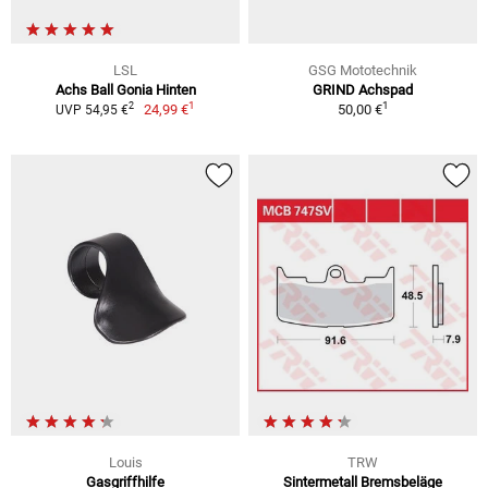
LSL
GSG Mototechnik
Achs Ball Gonia Hinten
GRIND Achspad
1
1
2
24,99 €
50,00 €
UVP 54,95 €
Louis
TRW
Gasgriffhilfe
Sintermetall Bremsbeläge