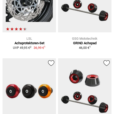
LSL
GSG Mototechnik
Achsprotektoren-Set
GRIND Achspad
1
1
2
36,99 €
46,00 €
UVP 49,95 €