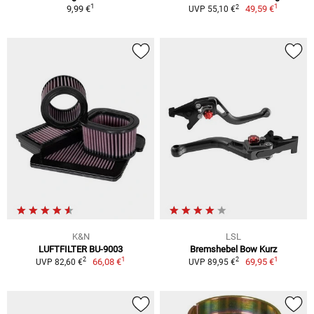
1
1
2
9,99 €
49,59 €
UVP 55,10 €
K&N
LSL
LUFTFILTER BU-9003
Bremshebel Bow Kurz
1
1
2
2
66,08 €
69,95 €
UVP 82,60 €
UVP 89,95 €