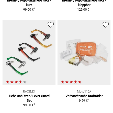
Brems- / Kupplungshebelsets -
Brems- / Kupplungshebelsets -
kurz
klappbar
1
1
99,00 €
129,00 €
RAXIMO
Moto112+
Hebelschützer / Lever Guard
Verbandtasche Krafträder
1
Set
9,99 €
1
99,00 €