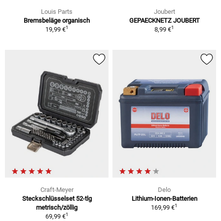
Louis Parts
Joubert
Bremsbeläge organisch
GEPAECKNETZ JOUBERT
1
1
19,99 €
8,99 €
Craft-Meyer
Delo
Steckschlüsselset 52-tlg
Lithium-Ionen-Batterien
1
metrisch/zöllig
169,99 €
1
69,99 €