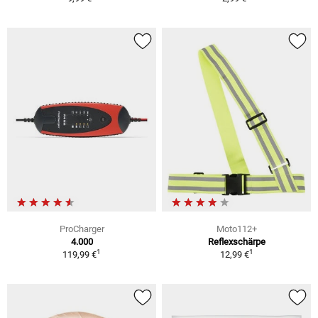
ProCharger
Moto112+
4.000
Reflexschärpe
1
1
119,99 €
12,99 €