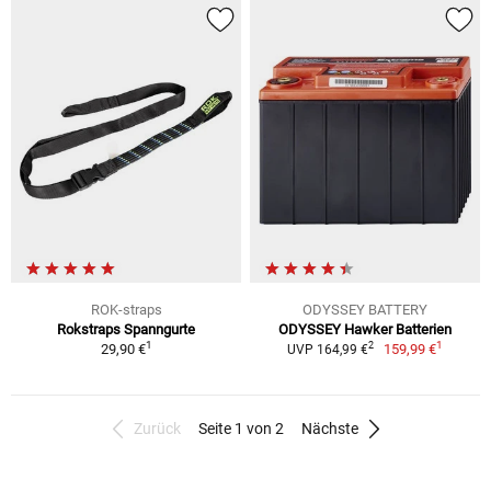
ROK-straps
ODYSSEY BATTERY
Rokstraps Spanngurte
ODYSSEY Hawker Batterien
1
1
2
29,90 €
159,99 €
UVP 164,99 €
Zurück
Seite 1 von 2
Nächste