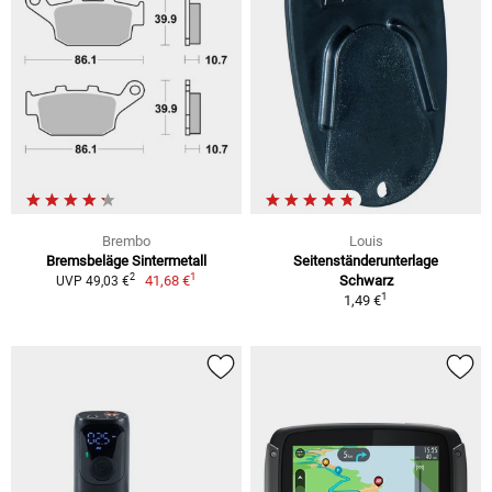
Brembo
Louis
Bremsbeläge Sintermetall
Seitenständerunterlage
1
2
41,68 €
Schwarz
UVP 49,03 €
1
1,49 €