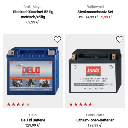
Craft-Meyer
Rothewald
Steckschlüsselset 52-tlg
Stecknusseinsatz-Set
1
2
metrisch/zöllig
9,99 €
UVP 14,99 €
1
69,99 €
Delo
Louis Parts
Gel Hd Batterie
Lithium-Ionen-Batterien
1
1
129,99 €
199,99 €