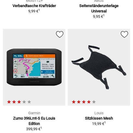
Moto112+
ABUS
Verbandtasche Krafträder
Seitenständerunterlage
1
9,99 €
Universal
1
9,95 €
Garmin
Louis
Zumo 396Lmt-S Eu Louis
Sitzkissen Mesh
1
Edition
19,99 €
1
399,99 €