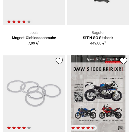
Louis
Bagster
Magnet-Ölablassschraube
SIT'N GO Sitzbank
1
1
7,99 €
449,00 €