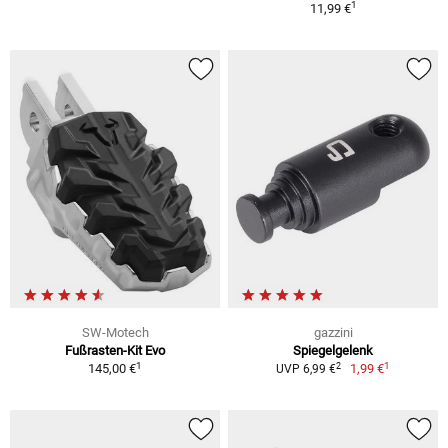
1
11,99 €
SW-Motech
gazzini
Fußrasten-Kit Evo
Spiegelgelenk
1
1
2
145,00 €
1,99 €
UVP 6,99 €