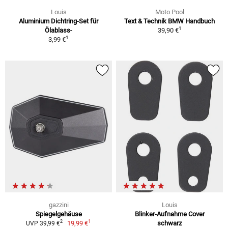
Louis
Moto Pool
Aluminium Dichtring-Set für
Text & Technik BMW Handbuch
1
Ölablass-
39,90 €
1
3,99 €
gazzini
Louis
Spiegelgehäuse
Blinker-Aufnahme Cover
1
2
19,99 €
schwarz
UVP 39,99 €