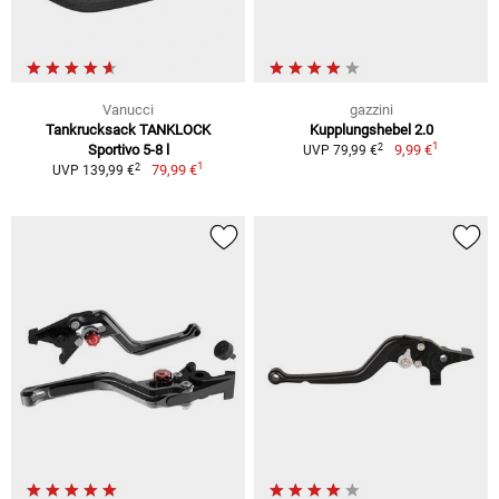
Vanucci
gazzini
Tankrucksack TANKLOCK
Kupplungshebel 2.0
1
2
Sportivo 5-8 l
9,99 €
UVP 79,99 €
1
2
79,99 €
UVP 139,99 €