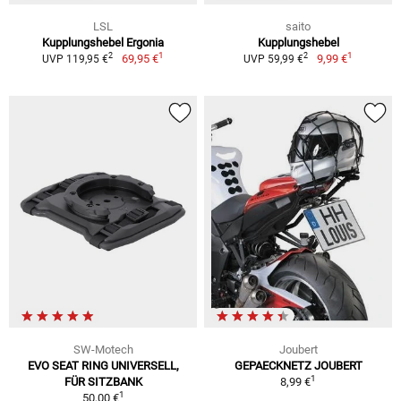
LSL
saito
Kupplungshebel Ergonia
Kupplungshebel
1
1
2
2
69,95 €
9,99 €
UVP 119,95 €
UVP 59,99 €
SW-Motech
Joubert
EVO SEAT RING UNIVERSELL,
GEPAECKNETZ JOUBERT
1
FÜR SITZBANK
8,99 €
1
50,00 €