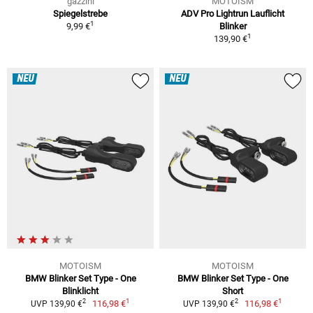
gazzini
MOTOISM
Spiegelstrebe
ADV Pro Lightrun Lauflicht
1
9,99 €
Blinker
1
139,90 €
NEU
NEU
MOTOISM
MOTOISM
BMW Blinker Set Type - One
BMW Blinker Set Type - One
Blinklicht
Short
1
1
2
2
116,98 €
116,98 €
UVP 139,90 €
UVP 139,90 €