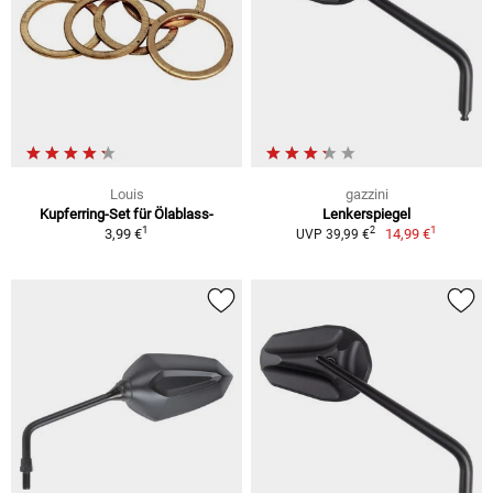
Louis
gazzini
Kupferring-Set für Ölablass-
Lenkerspiegel
1
1
2
3,99 €
14,99 €
UVP 39,99 €