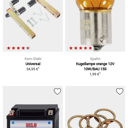
Kern-Stabi
Spahn
Universal
Kugellampe orange 12V
1
34,95 €
10W/BAU 15S
1
1,99 €