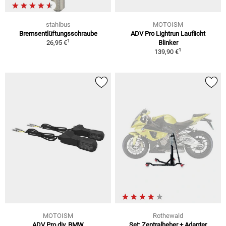
stahlbus
MOTOISM
Bremsentlüftungsschraube
ADV Pro Lightrun Lauflicht
1
26,95 €
Blinker
1
139,90 €
MOTOISM
Rothewald
ADV Pro div. BMW
Set: Zentralheber + Adapter