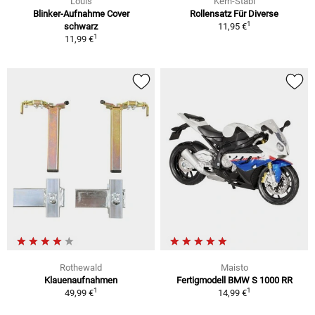
Louis
Kern-Stabi
Blinker-Aufnahme Cover
Rollensatz Für Diverse
1
schwarz
11,95 €
1
11,99 €
Rothewald
Maisto
Klauenaufnahmen
Fertigmodell BMW S 1000 RR
1
1
49,99 €
14,99 €