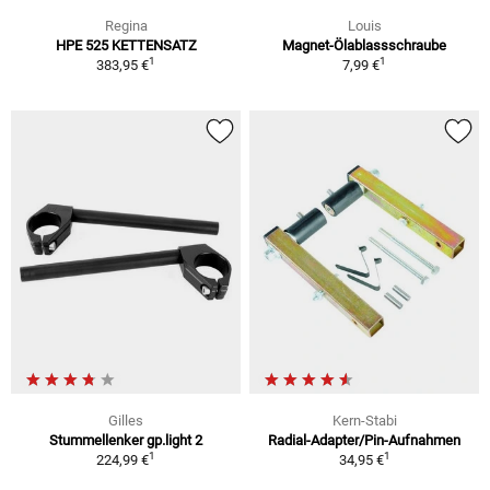
Regina
Louis
HPE 525 KETTENSATZ
Magnet-Ölablassschraube
1
1
383,95 €
7,99 €
Gilles
Kern-Stabi
Stummellenker gp.light 2
Radial-Adapter/Pin-Aufnahmen
1
1
224,99 €
34,95 €