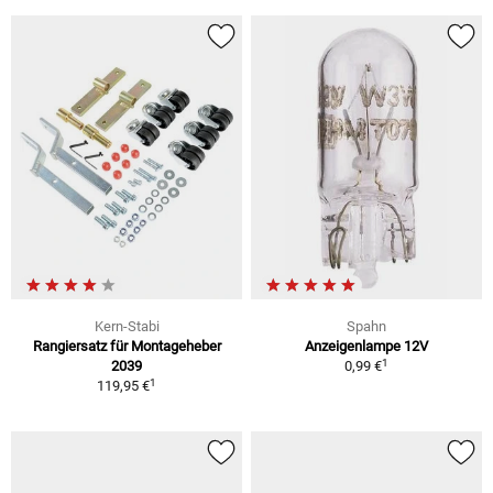
Kern-Stabi
Spahn
Rangiersatz für Montageheber
Anzeigenlampe 12V
1
2039
0,99 €
1
119,95 €