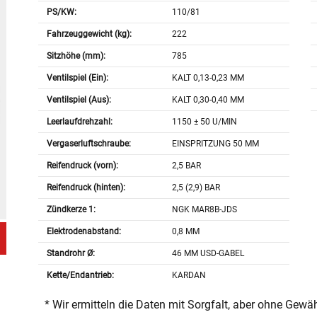
PS/KW:
110/81
Fahrzeuggewicht (kg):
222
Sitzhöhe (mm):
785
Ventilspiel (Ein):
KALT 0,13-0,23 MM
Ventilspiel (Aus):
KALT 0,30-0,40 MM
Leerlaufdrehzahl:
1150 ± 50 U/MIN
Vergaserluftschraube:
EINSPRITZUNG 50 MM
Reifendruck (vorn):
2,5 BAR
Reifendruck (hinten):
2,5 (2,9) BAR
Zündkerze 1:
NGK MAR8B-JDS
Elektrodenabstand:
0,8 MM
Standrohr Ø:
46 MM USD-GABEL
Kette/Endantrieb:
KARDAN
* Wir ermitteln die Daten mit Sorgfalt, aber ohne Gewä