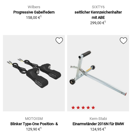
Wilbers
SIXTY6
Progressive Gabelfedern
seitlicher Kennzeichenhalter
1
158,00 €
mit ABE
1
299,00 €
MOTOISM
Kern-Stabi
Blinker Type-One Position- &
Einarmständer 2016N für BMW
1
1
129,90 €
124,95 €