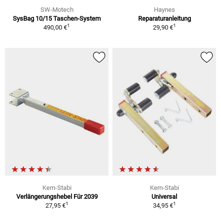
SW-Motech
Haynes
SysBag 10/15 Taschen-System
Reparaturanleitung
1
1
490,00 €
29,90 €
Kern-Stabi
Kern-Stabi
Verlängerungshebel Für 2039
Universal
1
1
27,95 €
34,95 €