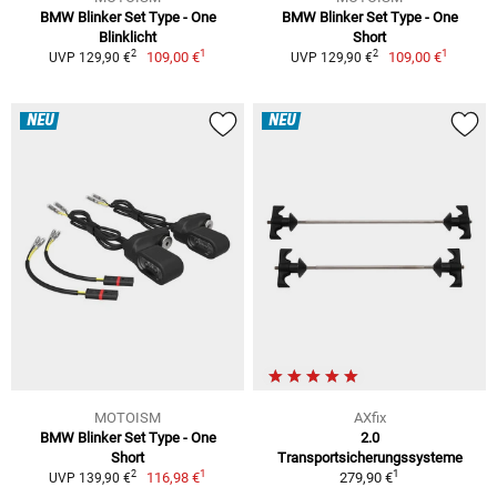
BMW Blinker Set Type - One
BMW Blinker Set Type - One
Blinklicht
Short
1
1
2
2
109,00 €
109,00 €
UVP 129,90 €
UVP 129,90 €
NEU
NEU
MOTOISM
AXfix
BMW Blinker Set Type - One
2.0
Short
Transportsicherungssysteme
1
1
2
116,98 €
279,90 €
UVP 139,90 €