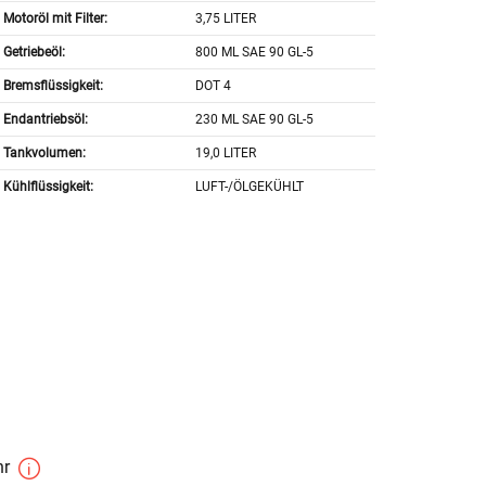
Motoröl mit Filter:
3,75 LITER
Getriebeöl:
800 ML SAE 90 GL-5
Bremsflüssigkeit:
DOT 4
Endantriebsöl:
230 ML SAE 90 GL-5
Tankvolumen:
19,0 LITER
Kühlflüssigkeit:
LUFT-/ÖLGEKÜHLT
hr