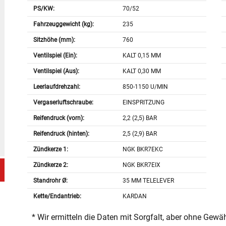
PS/KW:
70/52
Fahrzeuggewicht (kg):
235
Sitzhöhe (mm):
760
Ventilspiel (Ein):
KALT 0,15 MM
Ventilspiel (Aus):
KALT 0,30 MM
Leerlaufdrehzahl:
850-1150 U/MIN
Vergaserluftschraube:
EINSPRITZUNG
Reifendruck (vorn):
2,2 (2,5) BAR
Reifendruck (hinten):
2,5 (2,9) BAR
Zündkerze 1:
NGK BKR7EKC
Zündkerze 2:
NGK BKR7EIX
Standrohr Ø:
35 MM TELELEVER
Kette/Endantrieb:
KARDAN
* Wir ermitteln die Daten mit Sorgfalt, aber ohne Gewä