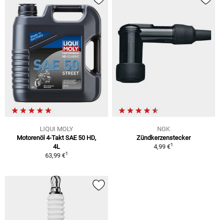
LIQUI MOLY
NGK
Motorenöl 4-Takt SAE 50 HD,
Zündkerzenstecker
1
4L
4,99 €
1
63,99 €