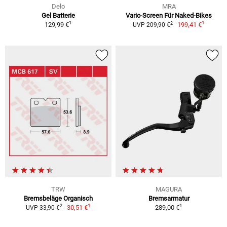
Delo
MRA
Gel Batterie
Vario-Screen Für Naked-Bikes
1
1
2
129,99 €
199,41 €
UVP 209,90 €
TRW
MAGURA
Bremsbeläge Organisch
Bremsarmatur
1
1
2
30,51 €
289,00 €
UVP 33,90 €