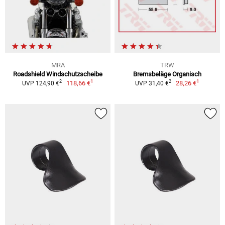
MRA
TRW
Roadshield Windschutzscheibe
Bremsbeläge Organisch
1
1
2
2
118,66 €
28,26 €
UVP 124,90 €
UVP 31,40 €