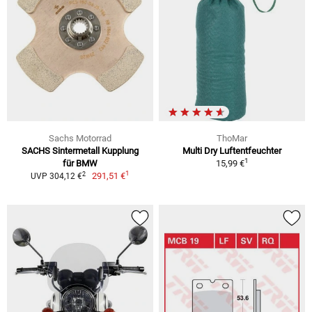
Sachs Motorrad
ThoMar
SACHS Sintermetall Kupplung
Multi Dry Luftentfeuchter
1
für BMW
15,99 €
1
2
291,51 €
UVP 304,12 €