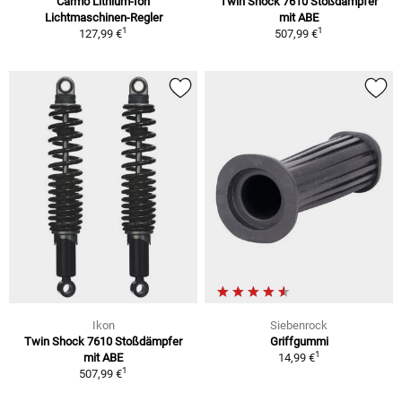
Carmo Lithium-Ion
Twin Shock 7610 Stoßdämpfer
Lichtmaschinen-Regler
mit ABE
1
1
127,99 €
507,99 €
Ikon
Siebenrock
Twin Shock 7610 Stoßdämpfer
Griffgummi
1
mit ABE
14,99 €
1
507,99 €