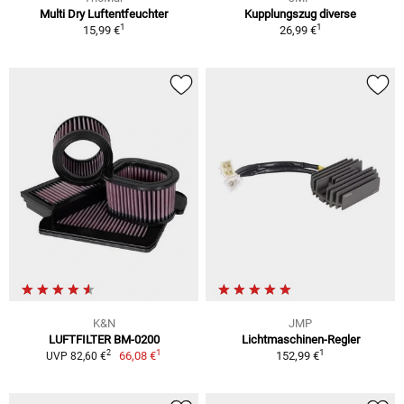
Multi Dry Luftentfeuchter
Kupplungszug diverse
1
1
15,99 €
26,99 €
K&N
JMP
LUFTFILTER BM-0200
Lichtmaschinen-Regler
1
1
2
66,08 €
152,99 €
UVP 82,60 €