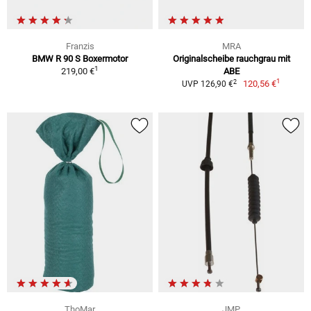
Franzis
MRA
BMW R 90 S Boxermotor
Originalscheibe rauchgrau mit
1
219,00 €
ABE
1
2
120,56 €
UVP 126,90 €
ThoMar
JMP