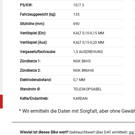
PS/KW:
10/7.3
Fahrzeuggewicht (kg):
135
Sitzhöhe (mm):
690
Ventilspiel (Ein):
KALT 0,10-0,15 MM
Ventilspiel (Aus):
KALT 0,15-0,20 MM
Vergaserluftschraube:
1,5 AUSDREHUNG
Zündkerze 1:
NGK B6HS
Zündkerze 2:
NGK BR6HIX
Elektrodenabstand:
0,7 MM
Standrohr Ø:
TELESKOPGABEL
Kette/Endantrieb:
KARDAN
* Wir ermitteln die Daten mit Sorgfalt, aber ohne Gewä
Wieviel ist dieses Bike wert?
Gebrauchtwert über DAT ermitteln:
zu