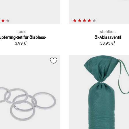
Louis
stahlbus
upferring-Set für Ölablass-
Öl-Ablassventil
1
1
3,99 €
38,95 €