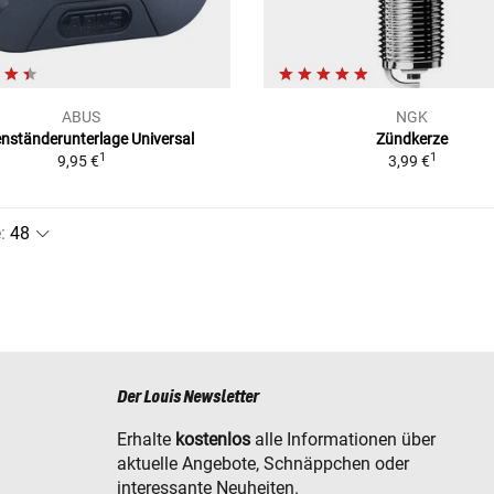
ABUS
NGK
enständerunterlage Universal
Zündkerze
1
1
9,95 €
3,99 €
e
:
Der Louis Newsletter
Erhalte
kostenlos
alle Informationen über
aktuelle Angebote, Schnäppchen oder
interessante Neuheiten.