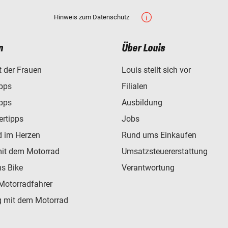
Hinweis zum Datenschutz
n
Über Louis
t der Frauen
Louis stellt sich vor
ipps
Filialen
ipps
Ausbildung
ertipps
Jobs
d im Herzen
Rund ums Einkaufen
mit dem Motorrad
Umsatzsteuererstattung
s Bike
Verantwortung
Motorradfahrer
 mit dem Motorrad