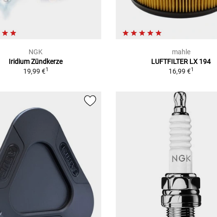
NGK
mahle
Iridium Zündkerze
LUFTFILTER LX 194
1
1
19,99 €
16,99 €