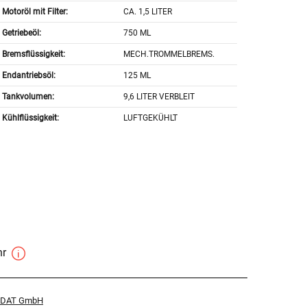
Motoröl mit Filter:
CA. 1,5 LITER
Getriebeöl:
750 ML
Bremsflüssigkeit:
MECH.TROMMELBREMS.
Endantriebsöl:
125 ML
Tankvolumen:
9,6 LITER VERBLEIT
Kühlflüssigkeit:
LUFTGEKÜHLT
hr
r DAT GmbH