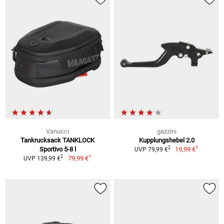
Vanucci
gazzini
Tankrucksack TANKLOCK
Kupplungshebel 2.0
1
2
Sportivo 5-8 l
19,99 €
UVP 79,99 €
1
2
79,99 €
UVP 139,99 €