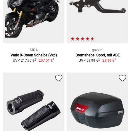
MRA
gazzini
Vario X-Creen Scheibe (Vxc)
Bremshebel Sport, mit ABE
1
1
2
2
207,01 €
29,99 €
UVP 217,90 €
UVP 59,99 €