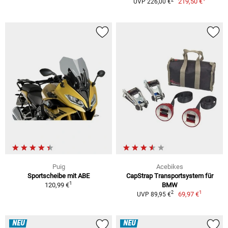
219,50 €
UVP 226,00 €
Puig
Acebikes
Sportscheibe mit ABE
CapStrap Transportsystem für
1
120,99 €
BMW
1
2
69,97 €
UVP 89,95 €
NEU
NEU