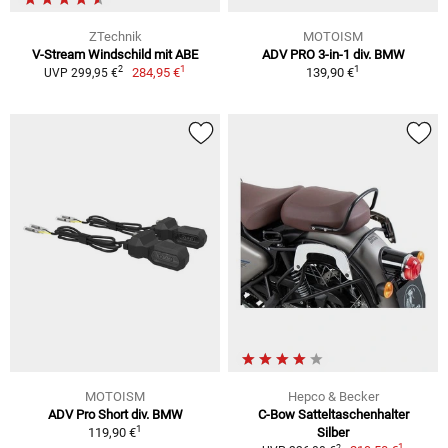
ZTechnik
MOTOISM
V-Stream Windschild mit ABE
ADV PRO 3-in-1 div. BMW
1
1
2
284,95 €
139,90 €
UVP 299,95 €
MOTOISM
Hepco & Becker
ADV Pro Short div. BMW
C-Bow Satteltaschenhalter
1
119,90 €
Silber
1
2