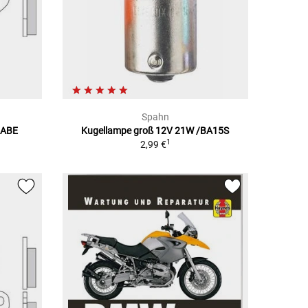
Spahn
 ABE
Kugellampe groß 12V 21W /BA15S
1
2,99 €