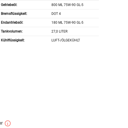
Getriebeöl:
800 ML 75W-90 GL-5
Bremsflüssigkeit:
DOT 4
Endantriebsöl:
180 ML 75W-90 GL-5
Tankvolumen:
27,0 LITER
Kühlflüssigkeit:
LUFT-/ÖLGEKÜHLT
hr