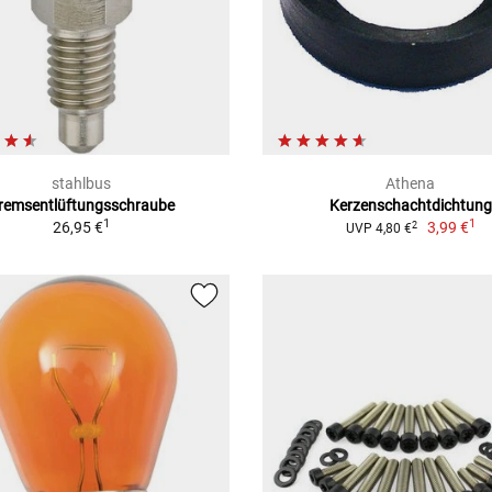
stahlbus
Athena
remsentlüftungsschraube
Kerzenschachtdichtung
1
1
26,95 €
3,99 €
2
UVP 4,80 €