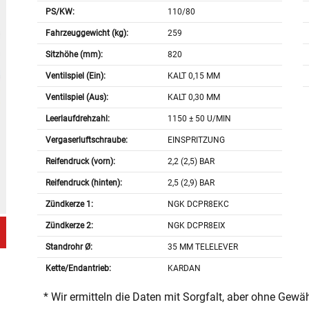
PS/KW:
110/80
Fahrzeuggewicht (kg):
259
Sitzhöhe (mm):
820
Ventilspiel (Ein):
KALT 0,15 MM
Ventilspiel (Aus):
KALT 0,30 MM
Leerlaufdrehzahl:
1150 ± 50 U/MIN
Vergaserluftschraube:
EINSPRITZUNG
Reifendruck (vorn):
2,2 (2,5) BAR
Reifendruck (hinten):
2,5 (2,9) BAR
Zündkerze 1:
NGK DCPR8EKC
Zündkerze 2:
NGK DCPR8EIX
Standrohr Ø:
35 MM TELELEVER
Kette/Endantrieb:
KARDAN
* Wir ermitteln die Daten mit Sorgfalt, aber ohne Gewä