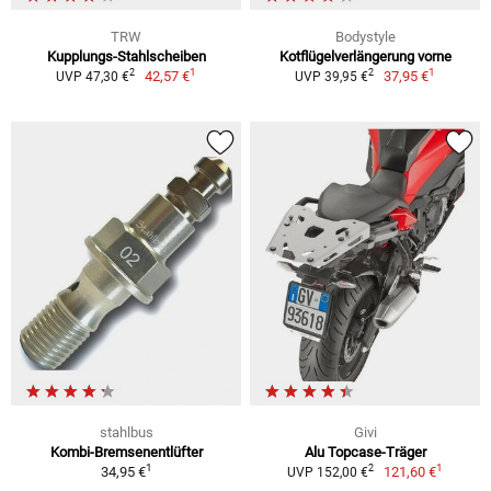
TRW
Bodystyle
Kupplungs-Stahlscheiben
Kotflügelverlängerung vorne
1
1
2
2
42,57 €
37,95 €
UVP 47,30 €
UVP 39,95 €
stahlbus
Givi
Kombi-Bremsenentlüfter
Alu Topcase-Träger
1
1
2
34,95 €
121,60 €
UVP 152,00 €