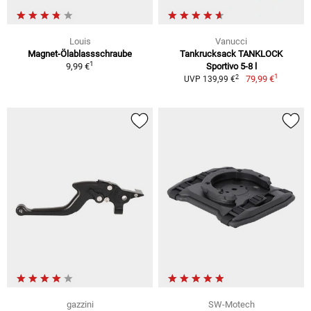
Louis
Vanucci
Magnet-Ölablassschraube
Tankrucksack TANKLOCK
1
9,99 €
Sportivo 5-8 l
1
2
79,99 €
UVP 139,99 €
gazzini
SW-Motech