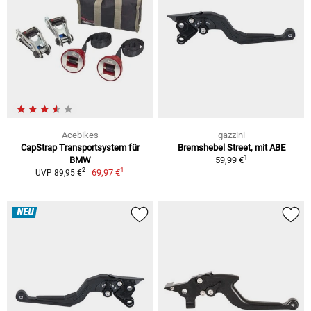
Acebikes
gazzini
CapStrap Transportsystem für
Bremshebel Street, mit ABE
1
BMW
59,99 €
1
2
69,97 €
UVP 89,95 €
NEU