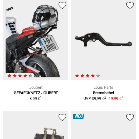
Joubert
Louis Parts
GEPAECKNETZ JOUBERT
Bremshebel
1
1
2
8,99 €
19,99 €
UVP 39,99 €
NEU