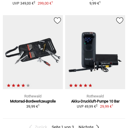
1
1
2
299,00 €
9,99 €
UVP 349,00 €
Rothewald
Rothewald
Motorrad-Bordwerkzeugrolle
Akku-Druckluft-Pumpe 10 Bar
1
1
2
39,99 €
29,99 €
UVP 49,99 €
Zurück
Seite 1 von 3
Nächste