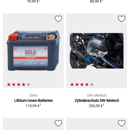
1
1
79,99 €
89,99 €
Delo
SW-Motech
Lithium-Ionen-Batterien
Zylinderschutz SW-Motech
1
1
119,99 €
200,00 €