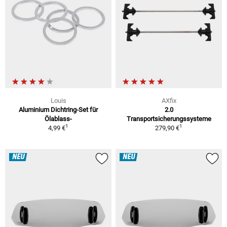
Louis
AXfix
Aluminium Dichtring-Set für
2.0
Ölablass-
Transportsicherungssysteme
1
1
4,99 €
279,90 €
NEU
NEU