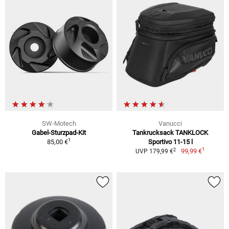
SW-Motech
Vanucci
Gabel-Sturzpad-Kit
Tankrucksack TANKLOCK
1
85,00 €
Sportivo 11-15 l
1
2
99,99 €
UVP 179,99 €