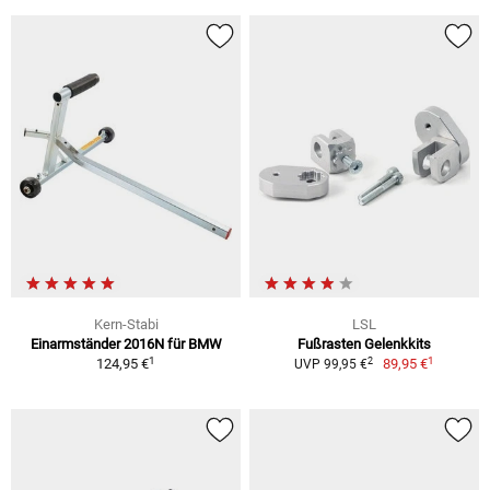
Kern-Stabi
LSL
Einarmständer 2016N für BMW
Fußrasten Gelenkkits
1
1
2
124,95 €
89,95 €
UVP 99,95 €