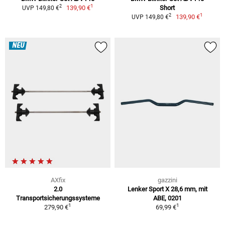
1
2
139,90 €
Short
UVP 149,80 €
1
2
139,90 €
UVP 149,80 €
NEU
AXfix
gazzini
2.0
Lenker Sport X 28,6 mm, mit
Transportsicherungssysteme
ABE, 0201
1
1
279,90 €
69,99 €