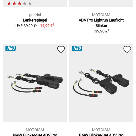
gazzini
MOTOISM
Lenkerspiegel
ADV Pro Lightrun Lauflicht
1
2
14,99 €
Blinker
UVP 39,99 €
1
139,90 €
NEU
NEU
MOTOISM
MOTOISM
BMW Blinker-Set ADV Pro
BMW Blinker-Set ADV Pro