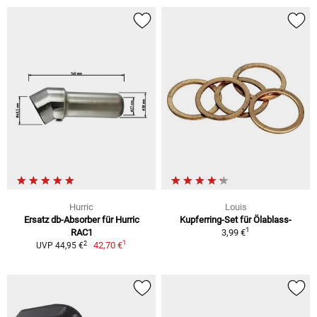
Hurric
Louis
Ersatz db-Absorber für Hurric
Kupferring-Set für Ölablass-
1
RAC1
3,99 €
1
2
42,70 €
UVP 44,95 €