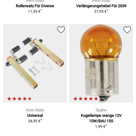
Kern-Stabi
Kern-Stabi
Rollensatz Für Diverse
Verlängerungshebel Für 2039
1
1
11,95 €
27,95 €
Kern-Stabi
Spahn
Universal
Kugellampe orange 12V
1
34,95 €
10W/BAU 15S
1
1,99 €