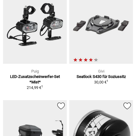
Puig
Givi
LED-Zusatzscheinwerfer-Set
Seatlock S430 für Soziussitz
1
*Mist*
30,00 €
1
214,99 €