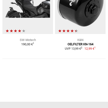
SW-Motech
K&N
1
190,00 €
OELFILTER KN-164
1
2
12,99 €
UVP 13,99 €