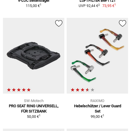
V-LOC Seitenträger
LUFTFILTER BM-1121
1
1
2
115,00 €
73,95 €
UVP 92,44 €
SW-Motech
RAXIMO
PRO SEAT RING UNIVERSELL,
Hebelschützer / Lever Guard
FÜR SITZBANK
Set
1
1
50,00 €
99,00 €