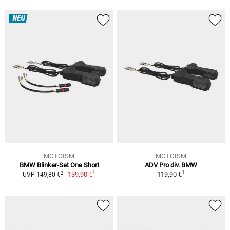
NEU
MOTOISM
MOTOISM
BMW Blinker-Set One Short
ADV Pro div. BMW
1
1
2
139,90 €
119,90 €
UVP 149,80 €