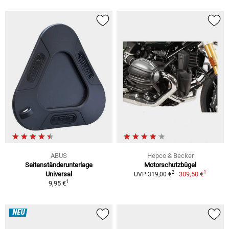
ABUS
Hepco & Becker
Seitenständerunterlage
Motorschutzbügel
1
2
Universal
309,50 €
UVP 319,00 €
1
9,95 €
NEU