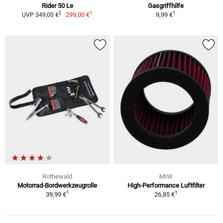
Rider 50 Le
Gasgriffhilfe
1
1
2
299,00 €
9,99 €
UVP 349,00 €
Rothewald
MIW
Motorrad-Bordwerkzeugrolle
High-Performance Luftfilter
1
1
39,99 €
26,85 €