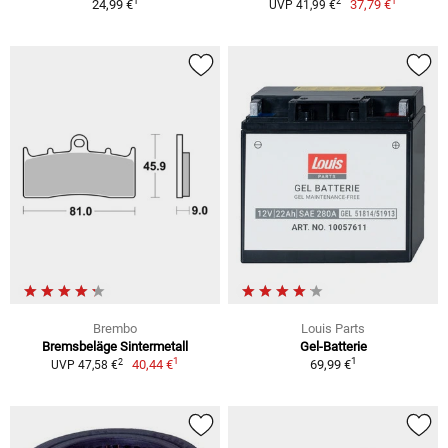
1
1
2
24,99 €
37,79 €
UVP 41,99 €
Brembo
Louis Parts
Bremsbeläge Sintermetall
Gel-Batterie
1
1
2
40,44 €
69,99 €
UVP 47,58 €