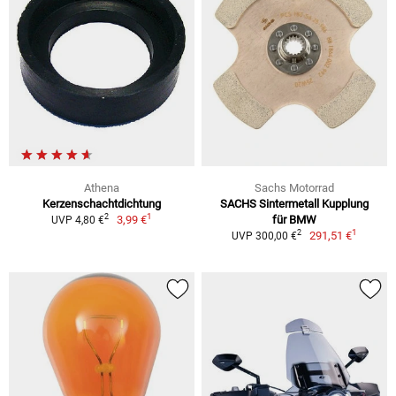
Athena
Sachs Motorrad
Kerzenschachtdichtung
SACHS Sintermetall Kupplung
1
2
3,99 €
für BMW
UVP 4,80 €
1
2
291,51 €
UVP 300,00 €