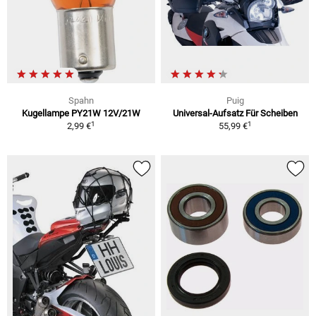
Spahn
Puig
Kugellampe PY21W 12V/21W
Universal-Aufsatz Für Scheiben
1
1
2,99 €
55,99 €