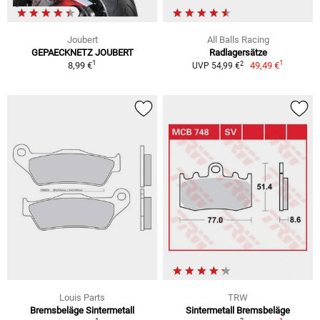
Joubert
All Balls Racing
GEPAECKNETZ JOUBERT
Radlagersätze
1
1
2
8,99 €
49,49 €
UVP 54,99 €
Louis Parts
TRW
Bremsbeläge Sintermetall
Sintermetall Bremsbeläge