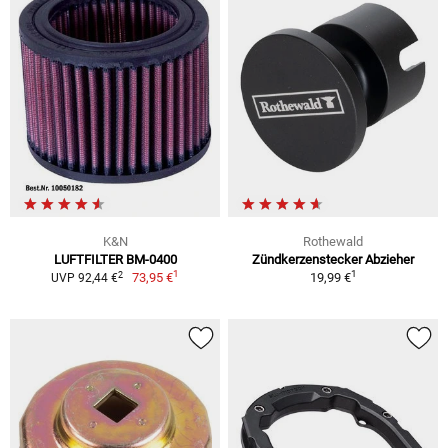
K&N
Rothewald
LUFTFILTER BM-0400
Zündkerzenstecker Abzieher
1
1
2
73,95 €
19,99 €
UVP 92,44 €