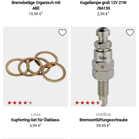
Bremsbeläge Organisch mit
Kugellampe groß 12V 21W
ABE
/BA15S
1
1
19,99 €
2,99 €
Louis
stahlbus
Kupferring-Set für Ölablass-
Bremsentlüftungsschraube
1
1
3,99 €
39,95 €