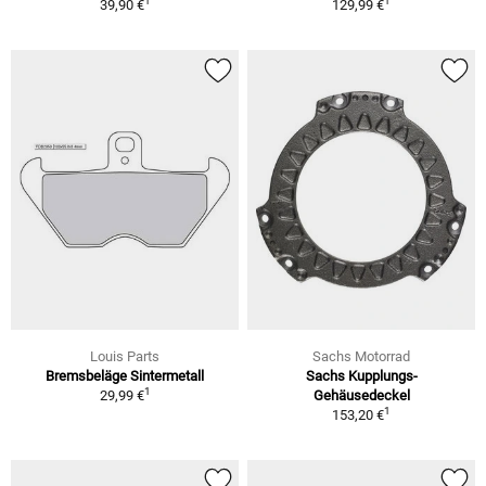
1
1
39,90 €
129,99 €
Louis Parts
Sachs Motorrad
Bremsbeläge Sintermetall
Sachs Kupplungs-
1
29,99 €
Gehäusedeckel
1
153,20 €