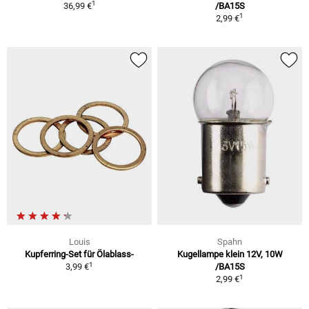
1
36,99 €
/BA15S
1
2,99 €
Louis
Spahn
Kupferring-Set für Ölablass-
Kugellampe klein 12V, 10W
1
3,99 €
/BA15S
1
2,99 €