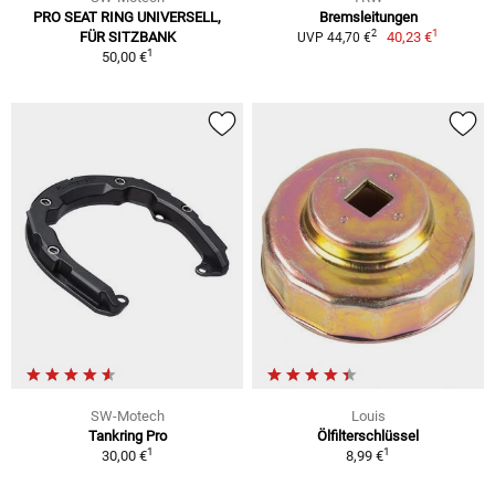
PRO SEAT RING UNIVERSELL,
Bremsleitungen
1
2
FÜR SITZBANK
40,23 €
UVP 44,70 €
1
50,00 €
SW-Motech
Louis
Tankring Pro
Ölfilterschlüssel
1
1
30,00 €
8,99 €