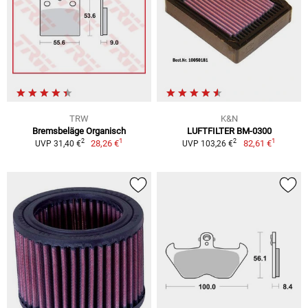
TRW
K&N
Bremsbeläge Organisch
LUFTFILTER BM-0300
1
1
2
2
28,26 €
82,61 €
UVP 31,40 €
UVP 103,26 €