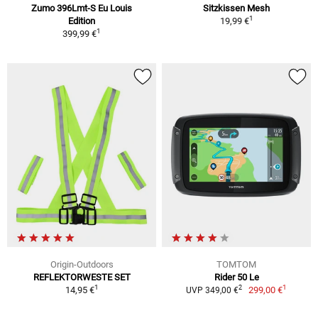
Zumo 396Lmt-S Eu Louis
Sitzkissen Mesh
1
Edition
19,99 €
1
399,99 €
Origin-Outdoors
TOMTOM
REFLEKTORWESTE SET
Rider 50 Le
1
1
2
14,95 €
299,00 €
UVP 349,00 €