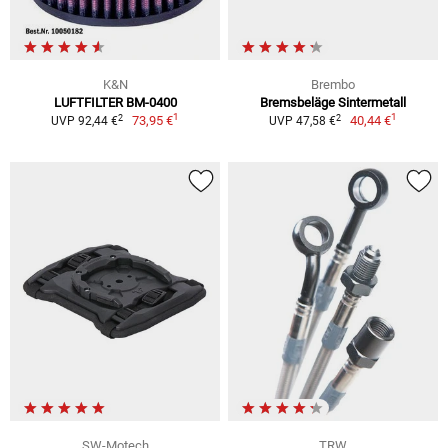
K&N
Brembo
LUFTFILTER BM-0400
Bremsbeläge Sintermetall
1
1
2
2
73,95 €
40,44 €
UVP 92,44 €
UVP 47,58 €
SW-Motech
TRW