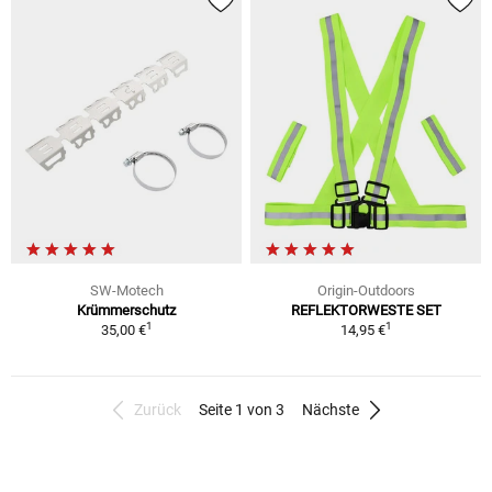
SW-Motech
Origin-Outdoors
Krümmerschutz
REFLEKTORWESTE SET
1
1
35,00 €
14,95 €
Zurück
Seite 1 von 3
Nächste