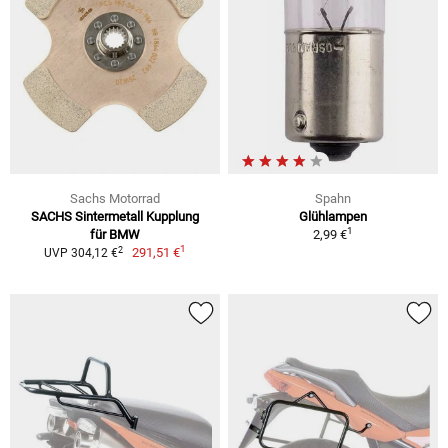
Sachs Motorrad
Spahn
SACHS Sintermetall Kupplung
Glühlampen
1
für BMW
2,99 €
1
2
291,51 €
UVP 304,12 €