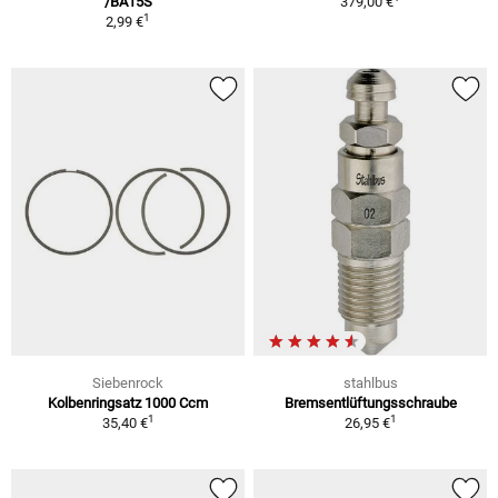
/BA15S
379,00 €
1
2,99 €
Siebenrock
stahlbus
Kolbenringsatz 1000 Ccm
Bremsentlüftungsschraube
1
1
35,40 €
26,95 €