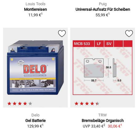
Louis Tools
Puig
Montiereisen
Universal-Aufsatz Für Scheiben
1
1
11,99 €
55,99 €
Delo
TRW
Gel Batterie
Bremsbeläge Organisch
1
1
2
129,99 €
30,06 €
UVP 33,40 €