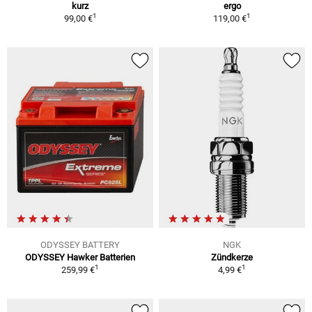
kurz
ergo
1
1
99,00 €
119,00 €
ODYSSEY BATTERY
NGK
ODYSSEY Hawker Batterien
Zündkerze
1
1
259,99 €
4,99 €