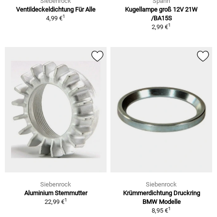
Siebenrock
Spahn
Ventildeckeldichtung Für Alle
Kugellampe groß 12V 21W
1
4,99 €
/BA15S
1
2,99 €
Siebenrock
Siebenrock
Aluminium Sternmutter
Krümmerdichtung Druckring
1
22,99 €
BMW Modelle
1
8,95 €