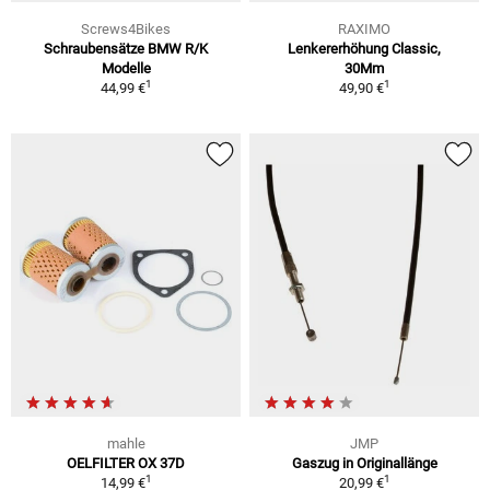
Screws4Bikes
RAXIMO
Schraubensätze BMW R/K
Lenkererhöhung Classic,
Modelle
30Mm
1
1
44,99 €
49,90 €
mahle
JMP
OELFILTER OX 37D
Gaszug in Originallänge
1
1
14,99 €
20,99 €