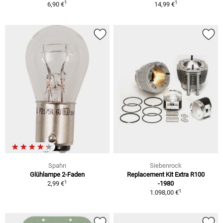
1
1
6,90 €
14,99 €
Spahn
Siebenrock
Glühlampe 2-Faden
Replacement Kit Extra R100
1
2,99 €
-1980
1
1.098,00 €