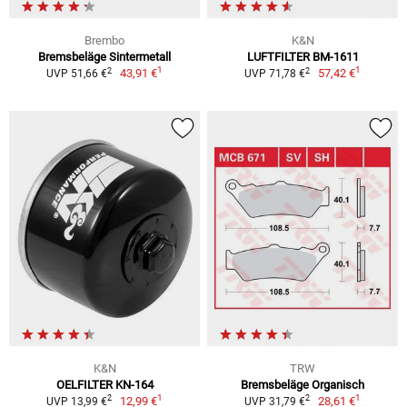
Brembo
K&N
Bremsbeläge Sintermetall
LUFTFILTER BM-1611
1
1
2
2
43,91 €
57,42 €
UVP 51,66 €
UVP 71,78 €
K&N
TRW
OELFILTER KN-164
Bremsbeläge Organisch
1
1
2
2
12,99 €
28,61 €
UVP 13,99 €
UVP 31,79 €