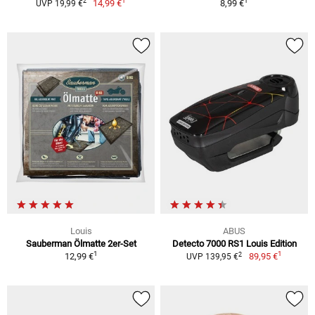
1
1
2
14,99 €
8,99 €
UVP 19,99 €
Louis
ABUS
Sauberman Ölmatte 2er-Set
Detecto 7000 RS1 Louis Edition
1
1
2
12,99 €
89,95 €
UVP 139,95 €