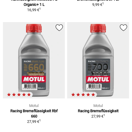
1
Organic+ 1 L
9,99 €
1
16,99 €
Motul
Motul
Racing Bremsflüssigkeit Rbf
Racing Bremsflüssigkeit
1
660
27,99 €
1
27,99 €