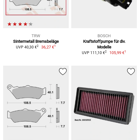
TRW
BOSCH
Sintermetall Bremsbeläge
Kraftstoffpumpe für div.
1
2
36,27 €
Modelle
UVP 40,30 €
1
2
105,99 €
UVP 111,10 €