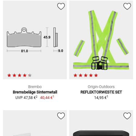
Brembo
Origin-Outdoors
Bremsbeläge Sintermetall
REFLEKTORWESTE SET
1
1
2
40,44 €
14,95 €
UVP 47,58 €