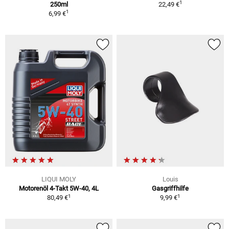
1
250ml
22,49 €
1
6,99 €
LIQUI MOLY
Louis
Motorenöl 4-Takt 5W-40, 4L
Gasgriffhilfe
1
1
80,49 €
9,99 €