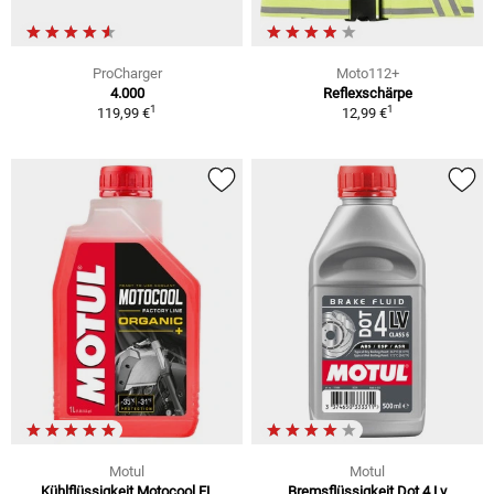
ProCharger
Moto112+
4.000
Reflexschärpe
1
1
119,99 €
12,99 €
Motul
Motul
Kühlflüssigkeit Motocool FL
Bremsflüssigkeit Dot 4 Lv