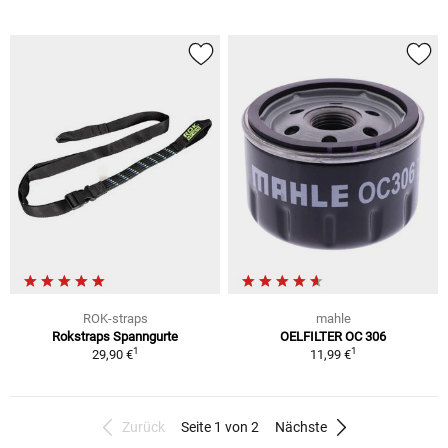
ROK-straps
mahle
Rokstraps Spanngurte
OELFILTER OC 306
1
1
29,90 €
11,99 €
Zurück
Seite 1 von 2
Nächste