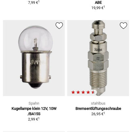
1
7,99 €
ABE
1
19,99 €
Spahn
stahlbus
Kugellampe klein 12V, 10W
Bremsentlüftungsschraube
1
/BA15S
26,95 €
1
2,99 €