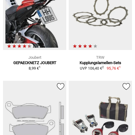
Joubert
TRW
GEPAECKNETZ JOUBERT
Kupplungslamellen-Sets
1
1
2
8,99 €
95,76 €
UVP 106,40 €