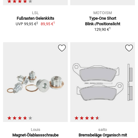
LSL
MOTOISM
Fußrasten Gelenkkits
Type-One Short
1
2
89,95 €
Blink-/Positionslicht
UVP 99,95 €
1
129,90 €
Louis
saito
Magnet-Ölablassschraube
Bremsbeläge Organisch mit