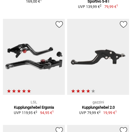
1
169,00 €
Sportivo 5-8 l
1
2
79,99 €
UVP 139,99 €
LSL
gazzini
Kupplungshebel Ergonia
Kupplungshebel 2.0
1
1
2
2
94,95 €
19,99 €
UVP 119,95 €
UVP 79,99 €