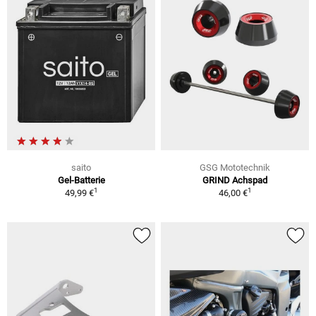
saito
GSG Mototechnik
Gel-Batterie
GRIND Achspad
1
1
49,99 €
46,00 €