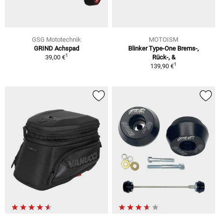
GSG Mototechnik
MOTOISM
GRIND Achspad
Blinker Type-One Brems-,
1
39,00 €
Rück-, &
1
139,90 €