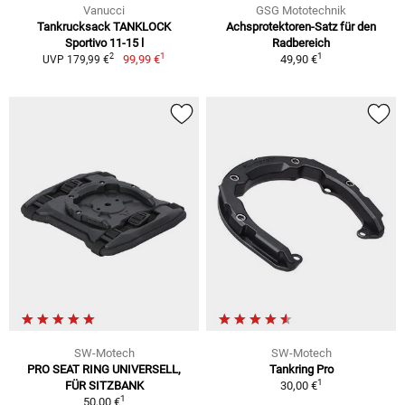
Vanucci
GSG Mototechnik
Tankrucksack TANKLOCK
Achsprotektoren-Satz für den
Sportivo 11-15 l
Radbereich
1
1
2
99,99 €
49,90 €
UVP 179,99 €
SW-Motech
SW-Motech
PRO SEAT RING UNIVERSELL,
Tankring Pro
1
FÜR SITZBANK
30,00 €
1
50,00 €