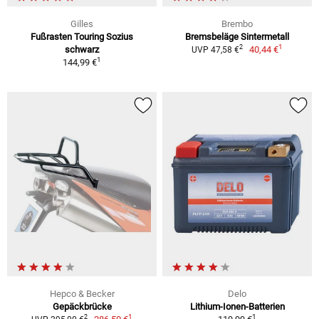
Gilles
Brembo
Fußrasten Touring Sozius
Bremsbeläge Sintermetall
1
2
schwarz
40,44 €
UVP 47,58 €
1
144,99 €
Hepco & Becker
Delo
Gepäckbrücke
Lithium-Ionen-Batterien
1
1
2