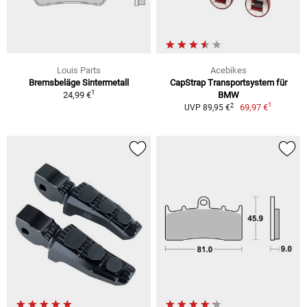
Louis Parts
Acebikes
Bremsbeläge Sintermetall
CapStrap Transportsystem für
1
24,99 €
BMW
1
2
69,97 €
UVP 89,95 €