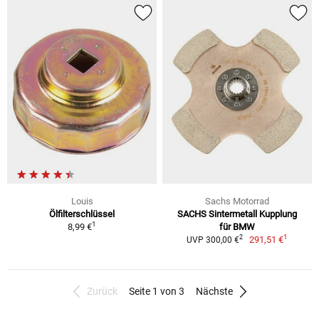
Louis
Sachs Motorrad
Ölfilterschlüssel
SACHS Sintermetall Kupplung
1
8,99 €
für BMW
1
2
291,51 €
UVP 300,00 €
Zurück
Seite 1 von 3
Nächste