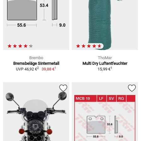
Brembo
ThoMar
Bremsbeläge Sintermetall
Multi Dry Luftentfeuchter
1
1
2
39,88 €
15,99 €
UVP 46,92 €