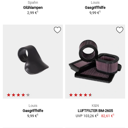
Spahn
Louis
Glühlampen
Gasgriffhilfe
1
1
2,99 €
9,99 €
Louis
K&N
Gasgriffhilfe
LUFTFILTER BM-2605
1
1
2
9,99 €
82,61 €
UVP 103,26 €