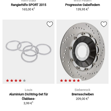
Kern-Stabi
Wirth Federn
Rangierhilfe SPORT 2015
Progressive Gabelfedern
1
1
165,00 €
139,95 €
Louis
Siebenrock
Aluminium Dichtring-Set für
Bremsscheiben
1
Ölablass-
209,00 €
1
3,99 €