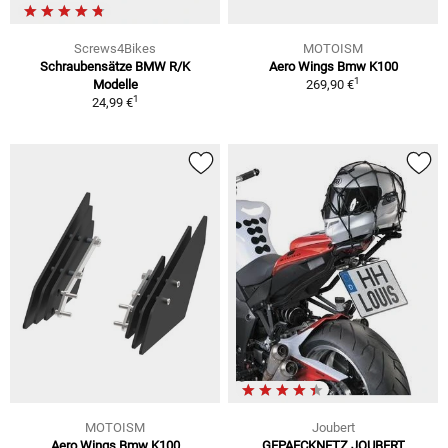
Screws4Bikes
MOTOISM
Schraubensätze BMW R/K
Aero Wings Bmw K100
1
Modelle
269,90 €
1
24,99 €
MOTOISM
Joubert
Aero Wings Bmw K100
GEPAECKNETZ JOUBERT