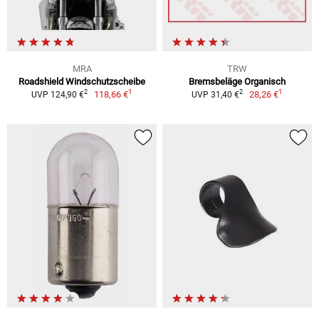
MRA
TRW
Roadshield Windschutzscheibe
Bremsbeläge Organisch
1
1
2
2
118,66 €
28,26 €
UVP 124,90 €
UVP 31,40 €