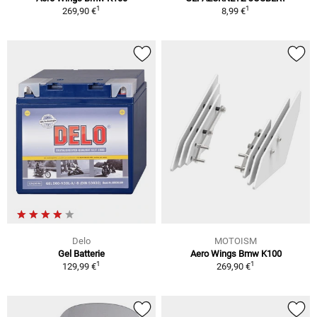
1
1
269,90 €
8,99 €
Delo
MOTOISM
Gel Batterie
Aero Wings Bmw K100
1
1
129,99 €
269,90 €