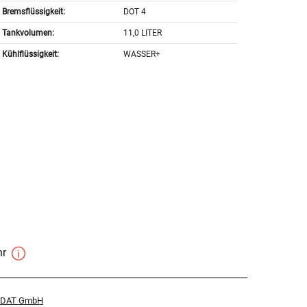
Bremsflüssigkeit:
DOT 4
Tankvolumen:
11,0 LITER
Kühlflüssigkeit:
WASSER+
hr
r DAT GmbH