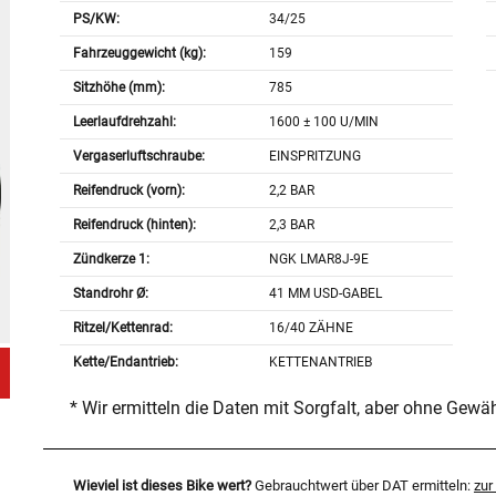
PS/KW:
34/25
Fahrzeuggewicht (kg):
159
Sitzhöhe (mm):
785
Leerlaufdrehzahl:
1600 ± 100 U/MIN
Vergaserluftschraube:
EINSPRITZUNG
Reifendruck (vorn):
2,2 BAR
Reifendruck (hinten):
2,3 BAR
Zündkerze 1:
NGK LMAR8J-9E
Standrohr Ø:
41 MM USD-GABEL
Ritzel/Kettenrad:
16/40 ZÄHNE
Kette/Endantrieb:
KETTENANTRIEB
* Wir ermitteln die Daten mit Sorgfalt, aber ohne Gewä
Wieviel ist dieses Bike wert?
Gebrauchtwert über DAT ermitteln:
zu