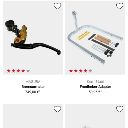
MAGURA
Kern-Stabi
Bremsarmatur
Frontheber-Adapter
1
1
749,00 €
59,95 €