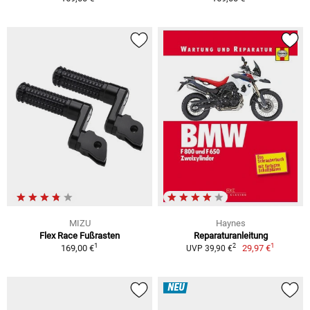
MIZU
Haynes
Flex Race Fußrasten
Reparaturanleitung
1
1
2
169,00 €
29,97 €
UVP 39,90 €
NEU