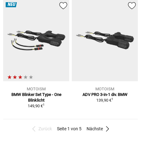
NEU
MOTOISM
MOTOISM
BMW Blinker Set Type - One
ADV PRO 3-in-1 div. BMW
1
Blinklicht
139,90 €
1
149,90 €
Zurück
Seite 1 von 5
Nächste