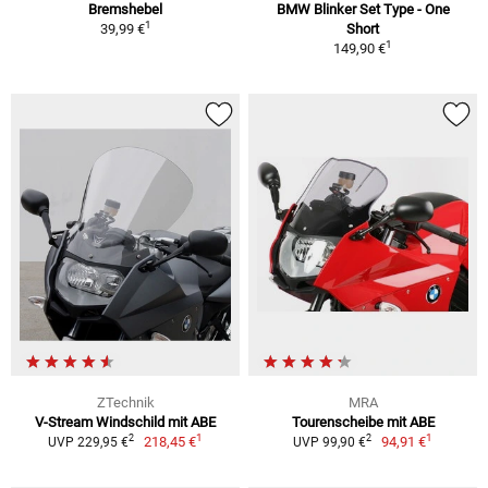
Bremshebel
BMW Blinker Set Type - One
1
39,99 €
Short
1
149,90 €
ZTechnik
MRA
V-Stream Windschild mit ABE
Tourenscheibe mit ABE
1
1
2
2
218,45 €
94,91 €
UVP 229,95 €
UVP 99,90 €