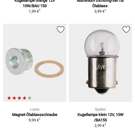
Kugellampe orange 12V
Aluminium Dichtring-Set für
10W/BAU 15S
Ölablass-
1
1
1,99 €
3,99 €
Louis
Spahn
Magnet-Ölablassschraube
Kugellampe klein 12V, 10W
1
9,99 €
/BA15S
1
2,99 €