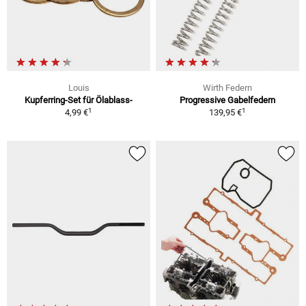
Louis
Wirth Federn
Kupferring-Set für Ölablass-
Progressive Gabelfedern
1
1
4,99 €
139,95 €