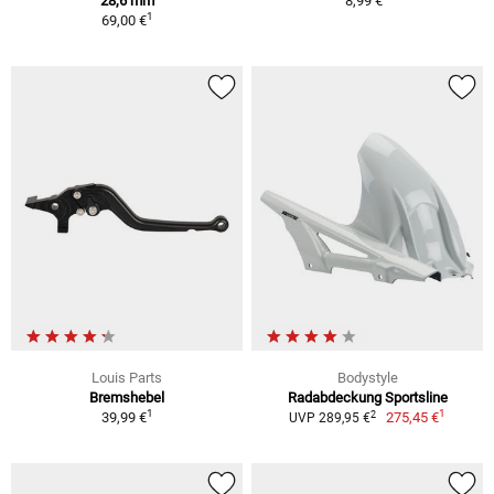
28,6 mm
8,99 €
1
69,00 €
Louis Parts
Bodystyle
Bremshebel
Radabdeckung Sportsline
1
1
2
39,99 €
275,45 €
UVP 289,95 €