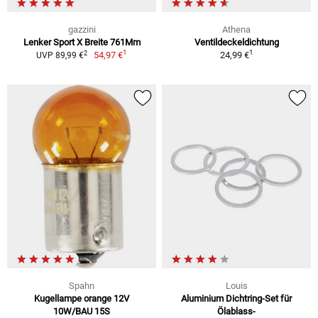
gazzini
Athena
Lenker Sport X Breite 761Mm
Ventildeckeldichtung
1
1
2
54,97 €
24,99 €
UVP 89,99 €
Spahn
Louis
Kugellampe orange 12V
Aluminium Dichtring-Set für
10W/BAU 15S
Ölablass-