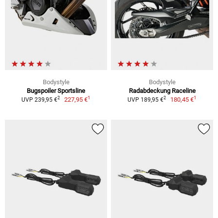
Bodystyle
Bodystyle
Bugspoiler Sportsline
Radabdeckung Raceline
1
1
2
2
227,95 €
180,45 €
UVP 239,95 €
UVP 189,95 €