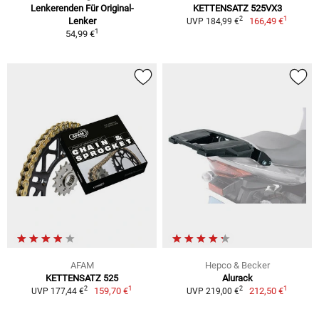
Lenkerenden Für Original-
KETTENSATZ 525VX3
1
2
Lenker
166,49 €
UVP 184,99 €
1
54,99 €
AFAM
Hepco & Becker
KETTENSATZ 525
Alurack
1
1
2
2
159,70 €
212,50 €
UVP 177,44 €
UVP 219,00 €