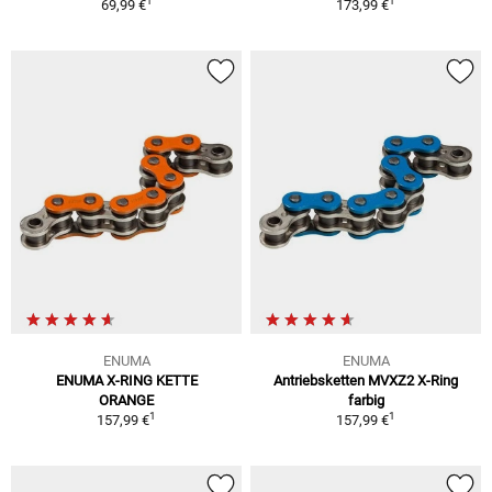
1
1
69,99 €
173,99 €
ENUMA
ENUMA
ENUMA X-RING KETTE
Antriebsketten MVXZ2 X-Ring
ORANGE
farbig
1
1
157,99 €
157,99 €