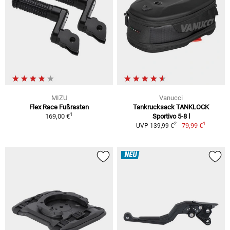
MIZU
Vanucci
Flex Race Fußrasten
Tankrucksack TANKLOCK
1
169,00 €
Sportivo 5-8 l
1
2
79,99 €
UVP 139,99 €
NEU