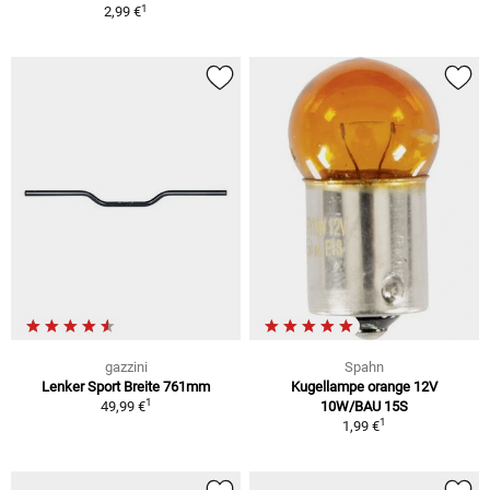
1
2,99 €
gazzini
Spahn
Lenker Sport Breite 761mm
Kugellampe orange 12V
1
49,99 €
10W/BAU 15S
1
1,99 €