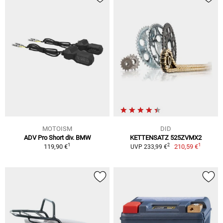
MOTOISM
DID
ADV Pro Short div. BMW
KETTENSATZ 525ZVMX2
1
1
2
119,90 €
210,59 €
UVP 233,99 €