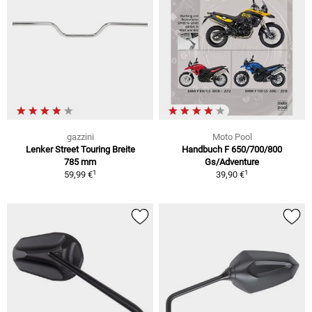
gazzini
Moto Pool
Lenker Street Touring Breite
Handbuch F 650/700/800
785 mm
Gs/Adventure
1
1
59,99 €
39,90 €