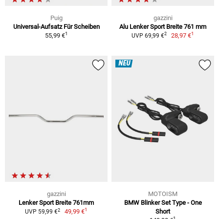
Puig
gazzini
Universal-Aufsatz Für Scheiben
Alu Lenker Sport Breite 761 mm
1
1
2
55,99 €
28,97 €
UVP 69,99 €
NEU
gazzini
MOTOISM
Lenker Sport Breite 761mm
BMW Blinker Set Type - One
1
2
49,99 €
Short
UVP 59,99 €
1