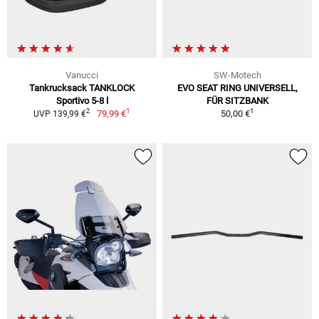
Vanucci
SW-Motech
Tankrucksack TANKLOCK
EVO SEAT RING UNIVERSELL,
Sportivo 5-8 l
FÜR SITZBANK
1
1
2
79,99 €
50,00 €
UVP 139,99 €