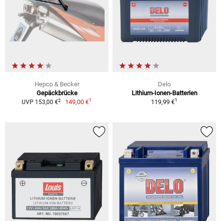
Hepco & Becker
Delo
Gepäckbrücke
Lithium-Ionen-Batterien
1
1
2
149,00 €
119,99 €
UVP 153,00 €