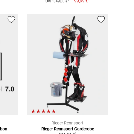
199,99 €
2
UVP 349,00 €
Rieger Rennsport
rbon
Rieger Rennsport Garderobe
1