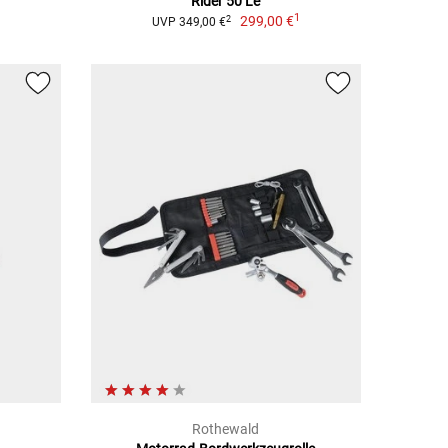
Rider 50 Le
1
299,00 €
2
UVP 349,00 €
Rothewald