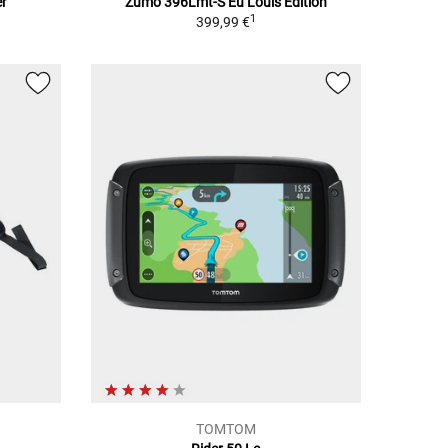
er
Zumo 396Lmt-S Eu Louis Edition
1
399,99 €
TOMTOM