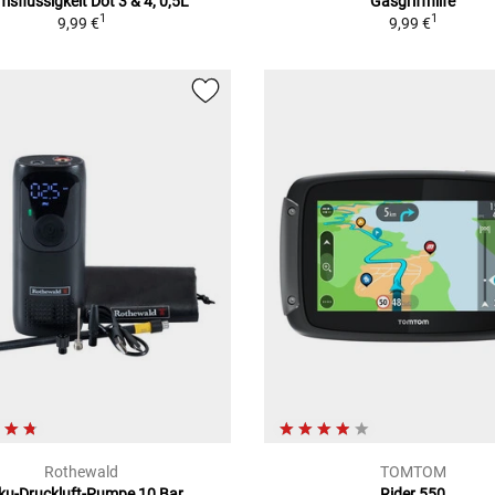
msflüssigkeit Dot 3 & 4, 0,5L
Gasgriffhilfe
1
1
9,99 €
9,99 €
Rothewald
TOMTOM
ku-Druckluft-Pumpe 10 Bar
Rider 550