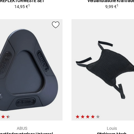
REFLEKTORWESTE SET
Verbandtasche Krafträd
1
1
14,95 €
9,99 €
ABUS
Louis