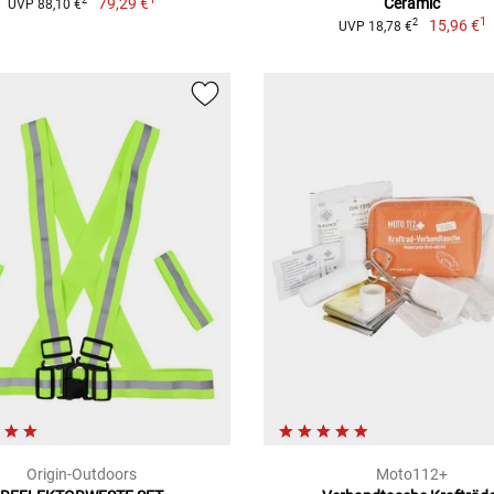
79,29 €
Ceramic
2
UVP 88,10 €
1
15,96 €
2
UVP 18,78 €
Origin-Outdoors
Moto112+