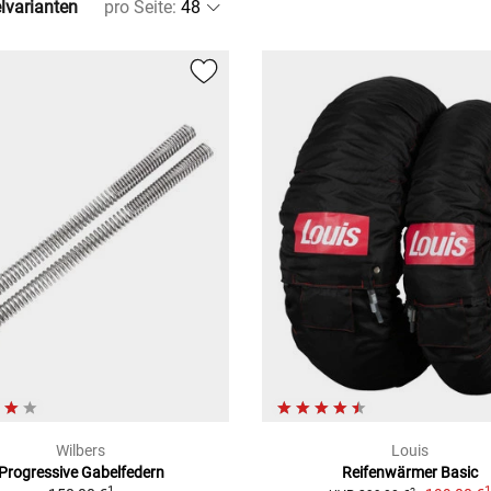
elvarianten
pro Seite
:
Wilbers
Louis
Progressive Gabelfedern
Reifenwärmer Basic
1