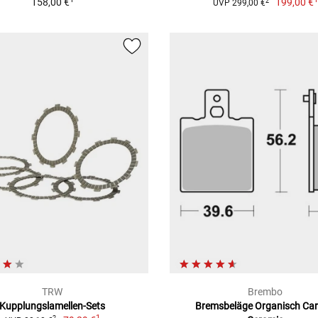
158,00 €
199,00 €
2
UVP 299,00 €
TRW
Brembo
Kupplungslamellen-Sets
Bremsbeläge Organisch Ca
1