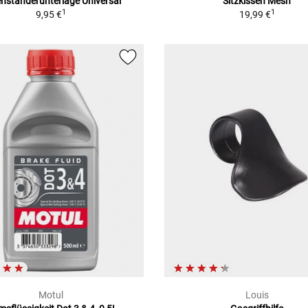
enständerunterlage Universal
Sitzkissen Mesh
1
1
9,95 €
19,99 €
Motul
Louis