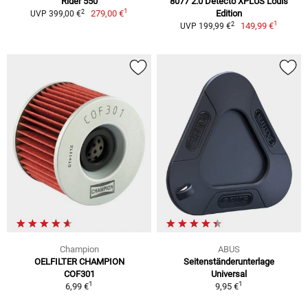
Rider 550
8077 2.0 Detecto XPLUS Louis
1
2
279,00 €
Edition
UVP 399,00 €
1
2
149,99 €
UVP 199,99 €
Champion
ABUS
OELFILTER CHAMPION
Seitenständerunterlage
COF301
Universal
1
1
6,99 €
9,95 €