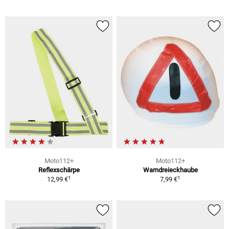
Moto112+
Moto112+
Reflexschärpe
Warndreieckhaube
1
1
12,99 €
7,99 €