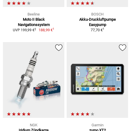
Beeline
BOSCH
Moto II Black
Akku-Druckluftpumpe
Navigationssystem
Easypump
1
1
2
188,99 €
77,70 €
UVP 199,99 €
NGK
Garmin
Iridium Zündkerze
zumo XT2