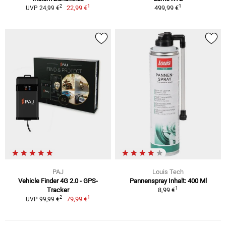
1
1
2
22,99 €
499,99 €
UVP 24,99 €
PAJ
Louis Tech
Vehicle Finder 4G 2.0 - GPS-
Pannenspray Inhalt: 400 Ml
1
Tracker
8,99 €
1
2
79,99 €
UVP 99,99 €