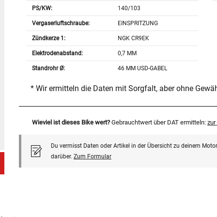
PS/KW:
140/103
Vergaserluftschraube:
EINSPRITZUNG
Zündkerze 1:
NGK CR9EK
Elektrodenabstand:
0,7 MM
Standrohr Ø:
46 MM USD-GABEL
* Wir ermitteln die Daten mit Sorgfalt, aber ohne Gewä
Wieviel ist dieses Bike wert?
Gebrauchtwert über DAT ermitteln:
zu
Du vermisst Daten oder Artikel in der Übersicht zu deinem Motor
darüber.
Zum Formular