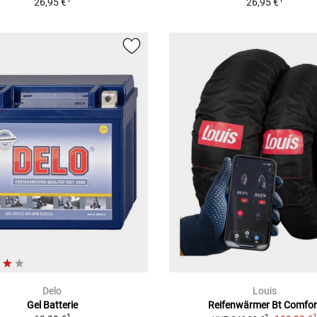
26,95 €
26,95 €
Delo
Louis
Gel Batterie
Reifenwärmer Bt Comfor
1