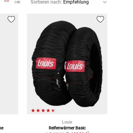
Sortieren nach
:
Louis
be
Reifenwärmer Basic
1