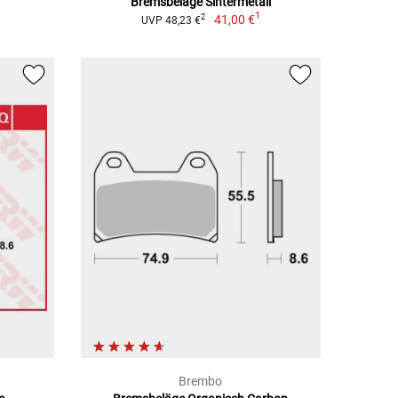
Bremsbeläge Sintermetall
1
41,00 €
2
UVP 48,23 €
Brembo