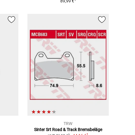
89,99 €
TRW
Sinter Srt Road & Track Bremsbeläge
1
2