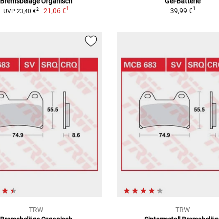
Bremsbeläge Organisch
Gel-Batterie
1
1
21,06 €
39,99 €
2
UVP 23,40 €
TRW
TRW