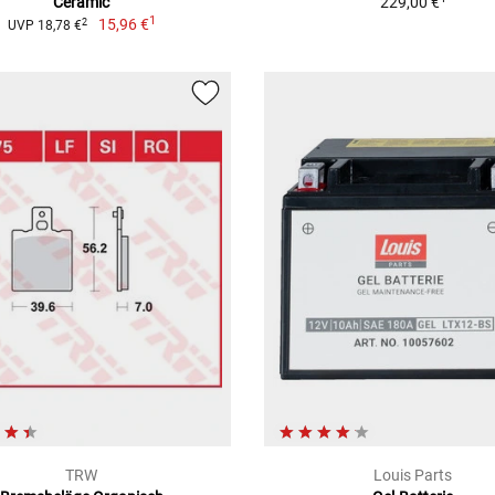
Ceramic
229,00 €
1
15,96 €
2
UVP 18,78 €
TRW
Louis Parts