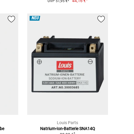
44,16 €
UVP 51,95 €
NEU
Louis Parts
obe
Natrium-Ion-Batterie SNA14Q
1