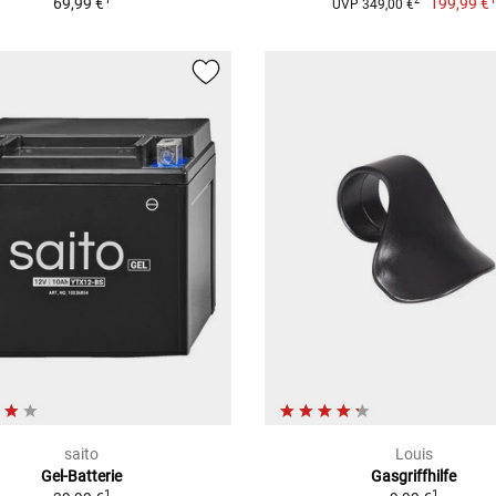
69,99 €
199,99 €
2
UVP 349,00 €
saito
Louis
Gel-Batterie
Gasgriffhilfe
1
1