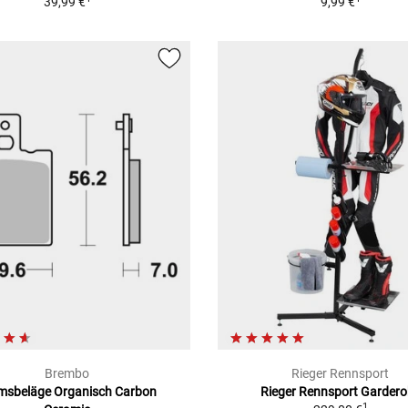
39,99 €
9,99 €
Brembo
Rieger Rennsport
msbeläge Organisch Carbon
Rieger Rennsport Garder
1