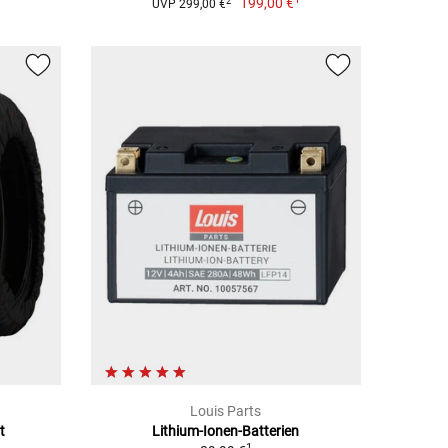
199,00 €
2
UVP 299,00 €
Louis Parts
t
Lithium-Ionen-Batterien
1
1