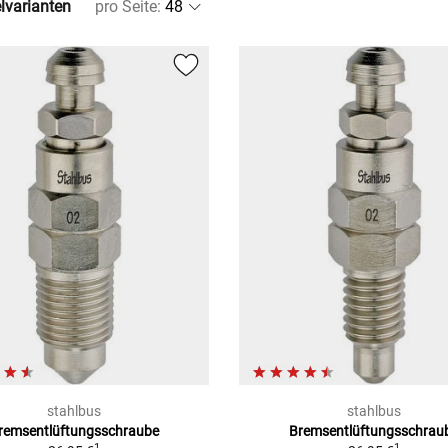
elvarianten
pro Seite
:
stahlbus
stahlbus
remsentlüftungsschraube
Bremsentlüftungsschrau
1
1