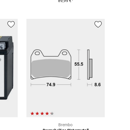
89,99 €
Brembo