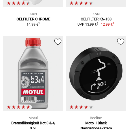
K&N
K&N
OELFILTER CHROME
OELFILTER KN-138
1
1
2
14,99 €
12,99 €
UVP 13,99 €
Motul
Beeline
Bremsflüssigkeit Dot 3 & 4,
Moto II Black
0,5L
Navigationssystem