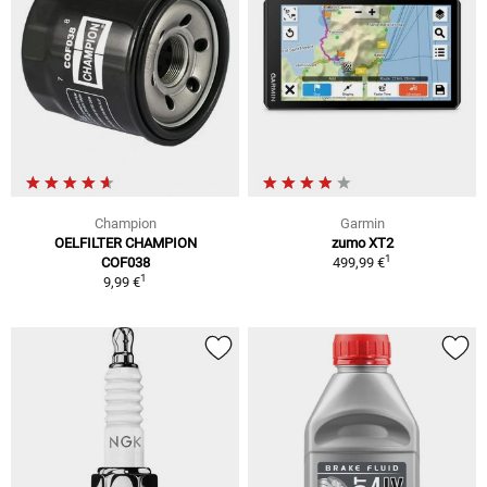
Champion
Garmin
OELFILTER CHAMPION
zumo XT2
1
COF038
499,99 €
1
9,99 €