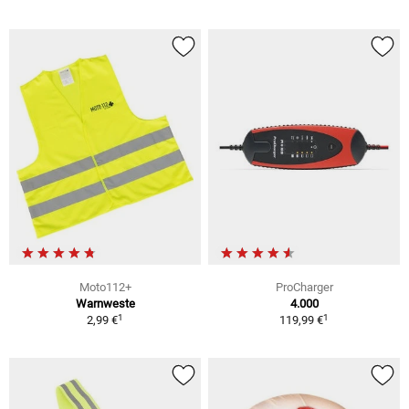
Moto112+
ProCharger
Warnweste
4.000
1
1
2,99 €
119,99 €