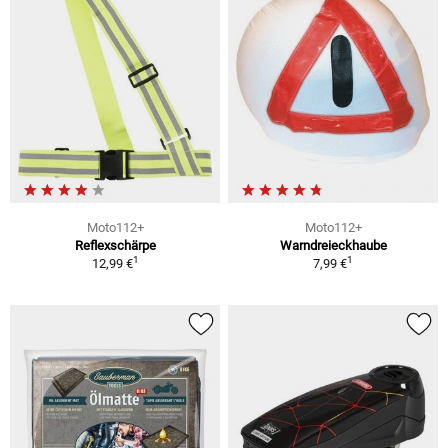
Moto112+
Moto112+
Reflexschärpe
Warndreieckhaube
1
1
12,99 €
7,99 €