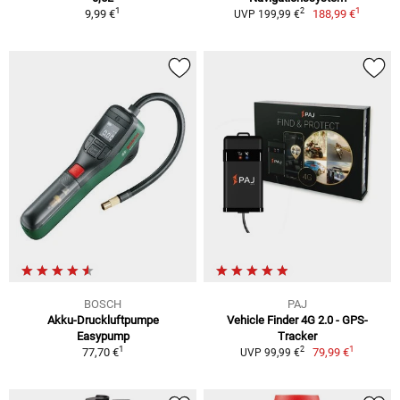
1
1
2
9,99 €
188,99 €
UVP 199,99 €
BOSCH
PAJ
Akku-Druckluftpumpe
Vehicle Finder 4G 2.0 - GPS-
Easypump
Tracker
1
1
2
77,70 €
79,99 €
UVP 99,99 €