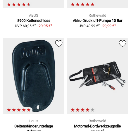
ABUS
Rothewald
8900 Kettenschloss
Akku-Druckluft-Pumpe 10 Bar
1
1
2
2
29,95 €
29,99 €
UVP 60,95 €
UVP 49,99 €
Louis
Rothewald
Seitenständerunterlage
Motorrad-Bordwerkzeugrolle
1