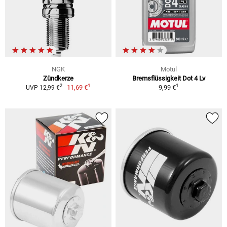
NGK
Motul
Zündkerze
Bremsflüssigkeit Dot 4 Lv
1
1
2
11,69 €
9,99 €
UVP 12,99 €