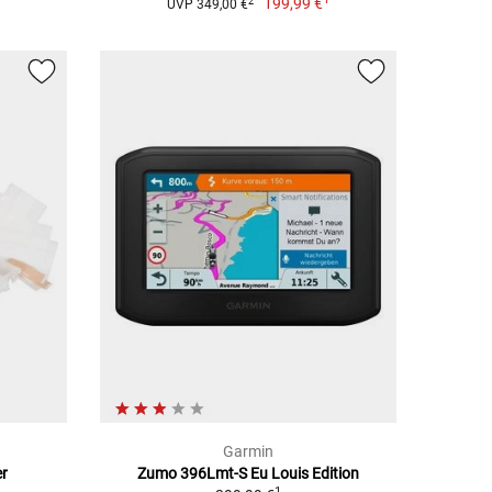
199,99 €
2
UVP 349,00 €
Garmin
er
Zumo 396Lmt-S Eu Louis Edition
1