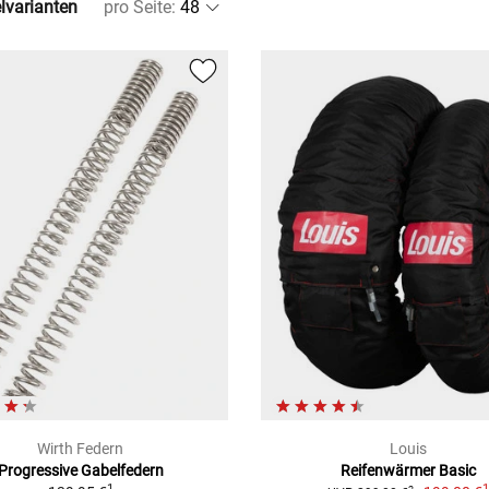
elvarianten
pro Seite
:
Wirth Federn
Louis
Progressive Gabelfedern
Reifenwärmer Basic
1