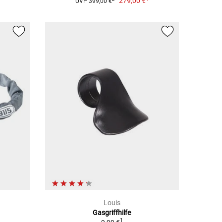
279,00 €
UVP 399,00 €
Louis
Gasgriffhilfe
1