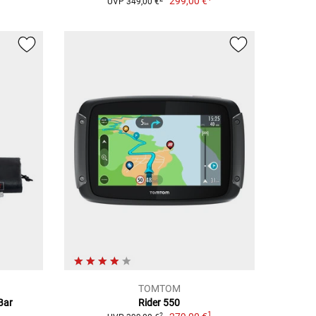
299,00 €
UVP 349,00 €
TOMTOM
Bar
Rider 550
1
2