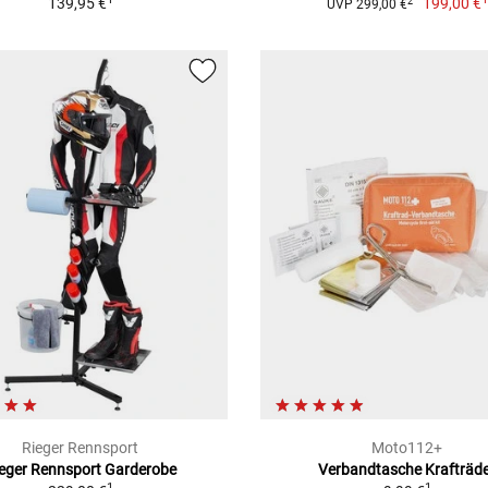
139,95 €
199,00 €
2
UVP 299,00 €
Rieger Rennsport
Moto112+
eger Rennsport Garderobe
Verbandtasche Krafträd
1
1