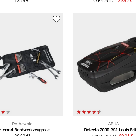
12,99 €
29,95 €
UVP 60,95 €
Rothewald
ABUS
torrad-Bordwerkzeugrolle
Detecto 7000 RS1 Louis Edi
1
1
2