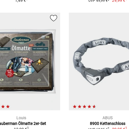
1,49 €
29,99 €
UVP 49,99 €
Louis
ABUS
auberman Ölmatte 2er-Set
8900 Kettenschloss
1
1
2