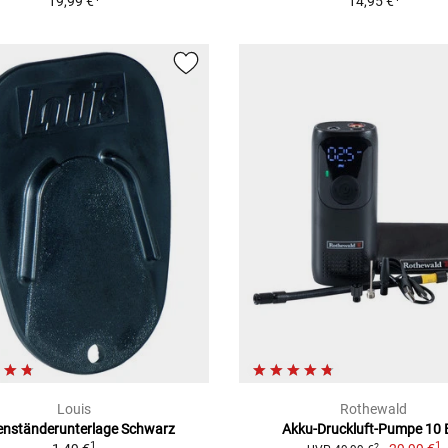
19,99 €
14,95 €
Louis
Rothewald
enständerunterlage Schwarz
Akku-Druckluft-Pumpe 10 
1
1
2