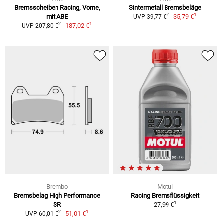
Bremsscheiben Racing, Vorne,
Sintermetall Bremsbeläge
1
2
mit ABE
35,79 €
UVP 39,77 €
1
2
187,02 €
UVP 207,80 €
Brembo
Motul
Bremsbelag High Performance
Racing Bremsflüssigkeit
1
SR
27,99 €
1
2
51,01 €
UVP 60,01 €