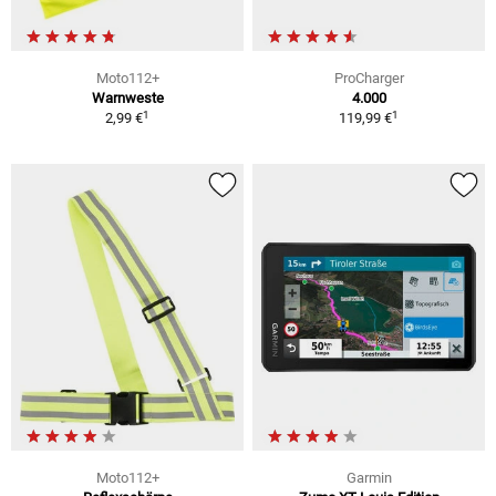
Moto112+
ProCharger
Warnweste
4.000
1
1
2,99 €
119,99 €
Moto112+
Garmin