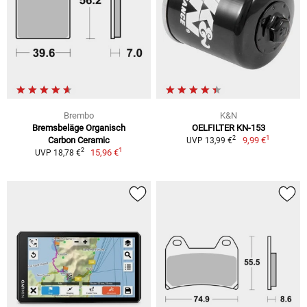
Brembo
K&N
Bremsbeläge Organisch
OELFILTER KN-153
1
2
Carbon Ceramic
9,99 €
UVP 13,99 €
1
2
15,96 €
UVP 18,78 €