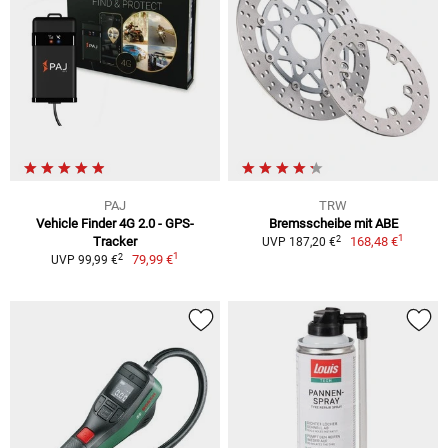
PAJ
TRW
Vehicle Finder 4G 2.0 - GPS-
Bremsscheibe mit ABE
1
2
Tracker
168,48 €
UVP 187,20 €
1
2
79,99 €
UVP 99,99 €