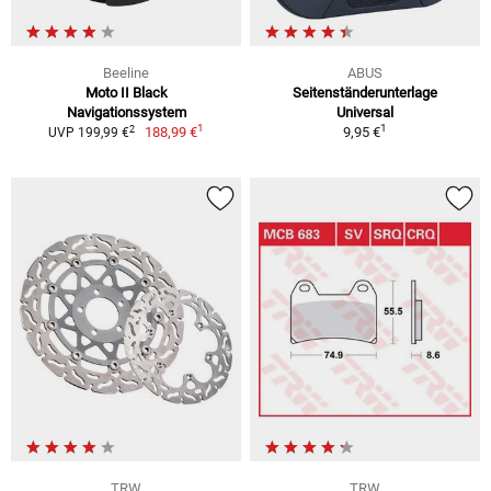
Beeline
ABUS
Moto II Black
Seitenständerunterlage
Navigationssystem
Universal
1
1
2
188,99 €
9,95 €
UVP 199,99 €
TRW
TRW