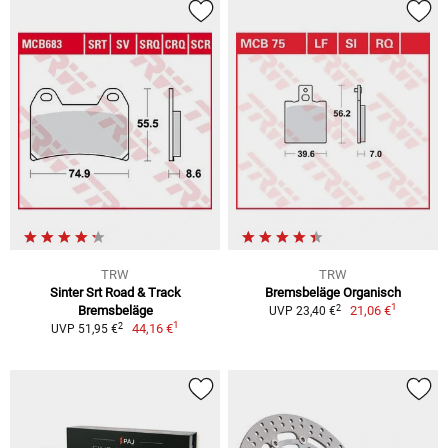
TRW
TRW
Sinter Srt Road & Track
Bremsbeläge Organisch
1
2
Bremsbeläge
21,06 €
UVP 23,40 €
1
2
44,16 €
UVP 51,95 €