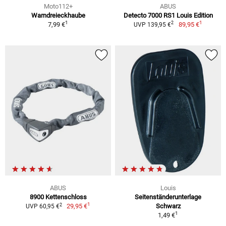
Moto112+
ABUS
Warndreieckhaube
Detecto 7000 RS1 Louis Edition
1
1
2
7,99 €
89,95 €
UVP 139,95 €
ABUS
Louis
8900 Kettenschloss
Seitenständerunterlage
1
2
29,95 €
Schwarz
UVP 60,95 €
1
1,49 €