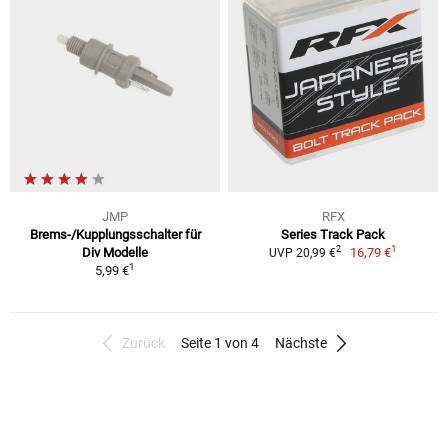
JMP
RFX
Brems-/Kupplungsschalter für
Series Track Pack
1
2
Div Modelle
16,79 €
UVP 20,99 €
1
5,99 €
Zurück
Seite 1 von 4
Nächste