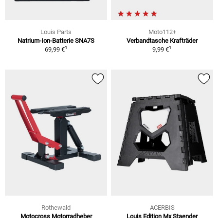
Louis Parts
Moto112+
Natrium-Ion-Batterie SNA7S
Verbandtasche Krafträder
1
1
69,99 €
9,99 €
Rothewald
ACERBIS
Motocross Motorradheber
Louis Edition Mx Staender