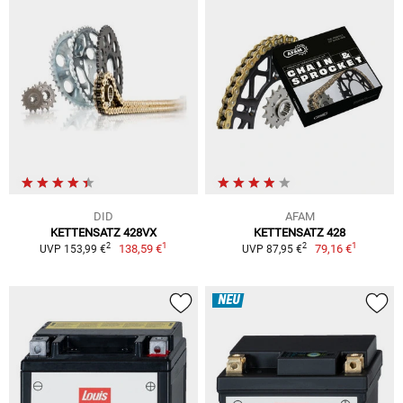
DID
AFAM
KETTENSATZ 428VX
KETTENSATZ 428
1
1
2
2
138,59 €
79,16 €
UVP 153,99 €
UVP 87,95 €
NEU