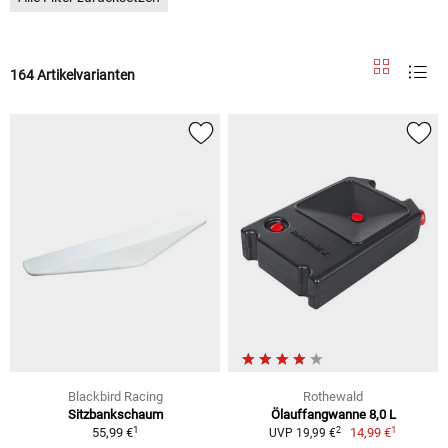
164 Artikelvarianten
Blackbird Racing
Rothewald
Sitzbankschaum
Ölauffangwanne 8,0 L
1
1
2
55,99 €
14,99 €
UVP 19,99 €