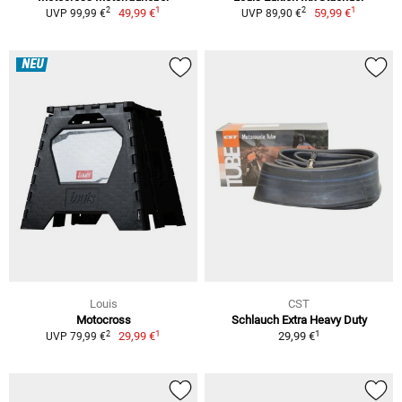
1
1
2
2
49,99 €
59,99 €
UVP 99,99 €
UVP 89,90 €
NEU
Louis
CST
Motocross
Schlauch Extra Heavy Duty
1
1
2
29,99 €
29,99 €
UVP 79,99 €