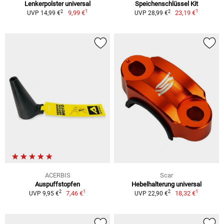
Lenkerpolster universal
Speichenschlüssel Kit
1
1
2
2
9,99 €
23,19 €
UVP 14,99 €
UVP 28,99 €
ACERBIS
Scar
Auspuffstopfen
Hebelhalterung universal
1
1
2
2
7,46 €
18,32 €
UVP 9,95 €
UVP 22,90 €